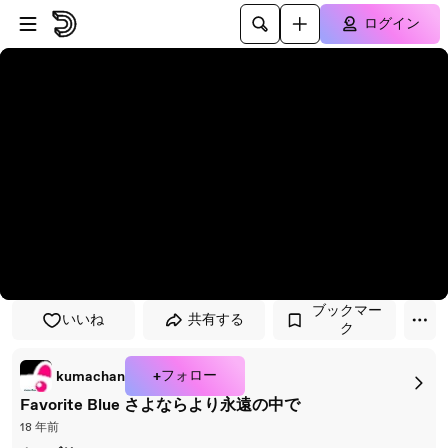
プレイヤーにスキップ
メインコンテンツにスキップ
ログイン
ブックマー
いいね
共有する
ク
+フォロー
kumachan
Favorite Blue さよならより永遠の中で
18 年前