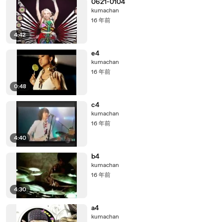
0621-0104
kumachan
16 年前
4:42
e4
kumachan
16 年前
0:48
c4
kumachan
16 年前
4:40
b4
kumachan
16 年前
4:30
a4
kumachan