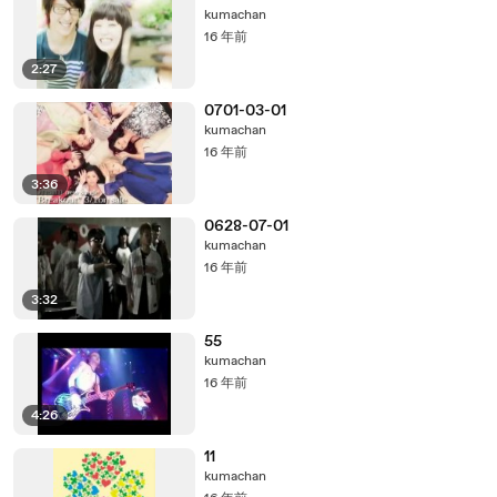
kumachan
16 年前
2:27
0701-03-01
kumachan
16 年前
3:36
0628-07-01
kumachan
16 年前
3:32
55
kumachan
16 年前
4:26
11
kumachan