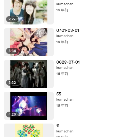
kumachan
16 年前
2:27
0701-03-01
kumachan
16 年前
3:36
0628-07-01
kumachan
16 年前
3:32
55
kumachan
16 年前
4:26
11
kumachan