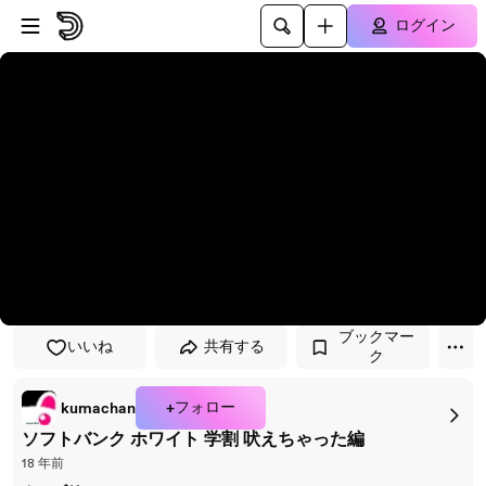
プレイヤーにスキップ
メインコンテンツにスキップ
ログイン
ブックマー
いいね
共有する
ク
+フォロー
kumachan
ソフトバンク ホワイト 学割 吠えちゃった編
18 年前