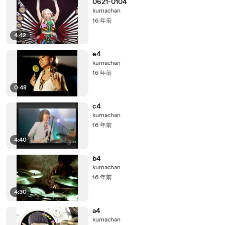
0621-0104
kumachan
16 年前
4:42
e4
kumachan
16 年前
0:48
c4
kumachan
16 年前
4:40
b4
kumachan
16 年前
4:30
a4
kumachan