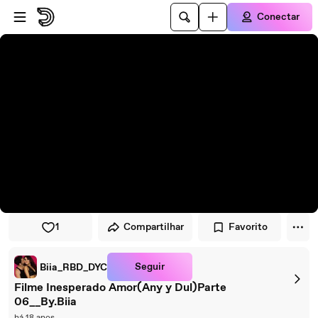
Pular para o player
Ir para o conteúdo principal
Conectar
1
Compartilhar
Favorito
Seguir
Biia_RBD_DYC
Filme Inesperado Amor(Any y Dul)Parte
06__By.Biia