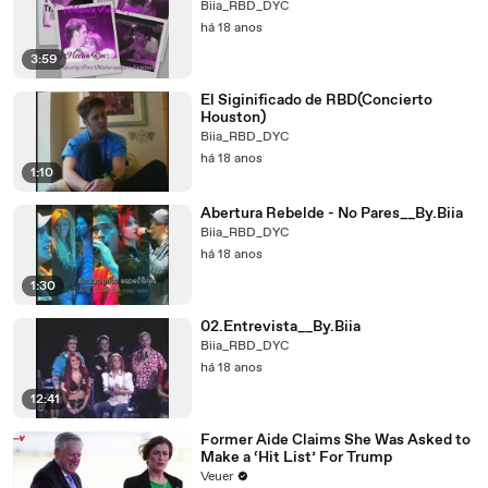
Biia_RBD_DYC
há 18 anos
3:59
El Siginificado de RBD(Concierto
Houston)
Biia_RBD_DYC
há 18 anos
1:10
Abertura Rebelde - No Pares__By.Biia
Biia_RBD_DYC
há 18 anos
1:30
02.Entrevista__By.Biia
Biia_RBD_DYC
há 18 anos
12:41
Former Aide Claims She Was Asked to
Make a ‘Hit List’ For Trump
Veuer