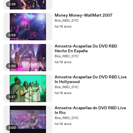
3:39
Money Money-WallMart 2007
Biia_RBD_DYC
há 18 anos
3:59
Amostra-Acapellas Do DVD RBD
Hecho En España
Biia_RBD_DYC
há 18 anos
2:30
Amostra-Acapellas Do DVD RBD Live
In Hollywood
Biia_RBD_DYC
há 18 anos
3:27
Amostra-Acapellas do DVD RBD Live
In Rio
Biia_RBD_DYC
há 18 anos
3:00