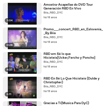
Amostra-Acapellas do DVD Tour
Generación RBD En Vivo
Biia_RBD_DYC
há 18 anos
3:04
Promo___concert_RBD_en_Eslovenia_
_By.Biia
Biia_RBD_DYC
há 18 anos
0:28
RBD em Sé lo que
Hicisteis[Ucker,Fercho y Poncho]
Biia_RBD_DYC
há 18 anos
4:37
RBD En Sé Lo Que Hicisteis (Dulde y
Christopher)
Biia_RBD_DYC
há 18 anos
5:11
Gracias a Ti(Musica Para DyC)