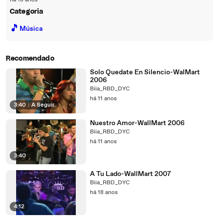
há 18 anos
Categoria
🎵
Música
Recomendado
Solo Quedate En Silencio-WalMart
2006
Biia_RBD_DYC
há 11 anos
3:40
|
A Seguir
Nuestro Amor-WallMart 2006
Biia_RBD_DYC
há 11 anos
3:40
A Tu Lado-WallMart 2007
Biia_RBD_DYC
há 18 anos
4:12