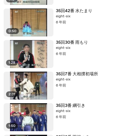
35回42番 水たまり
eight-six
6 年前
0:50
35回30番 雨もり
eight-six
6 年前
1:28
35回7番 大相撲初場所
eight-six
6 年前
2:31
35回3番 綱引き
eight-six
6 年前
1:50