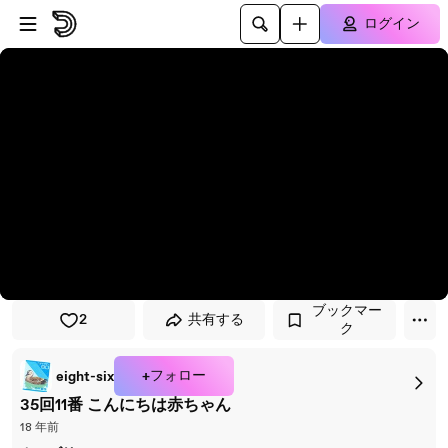
プレイヤーにスキップ
メインコンテンツにスキップ
ログイン
ブックマー
2
共有する
ク
+フォロー
eight-six
35回11番 こんにちは赤ちゃん
18 年前