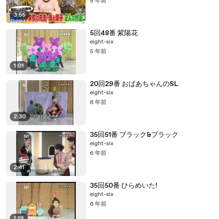
5 年前
3:55
5回48番 紫陽花
eight-six
5 年前
1:01
20回29番 おばあちゃんのSL
eight-six
6 年前
2:30
35回51番 ブラック&ブラック
eight-six
6 年前
2:41
35回50番 ひらめいた!
eight-six
6 年前
1:19