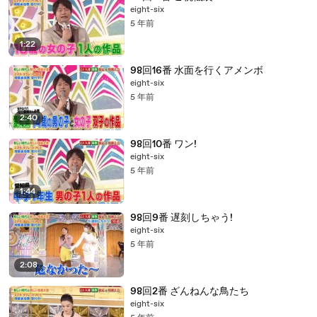
eight-six
5 年前
1:22
98回16番 水面を行くアメンボ
eight-six
5 年前
2:40
98回10番 ワン!
eight-six
5 年前
1:44
98回9番 遅刻しちゃう!
eight-six
5 年前
2:08
98回2番 ざんねんな鳥たち
eight-six