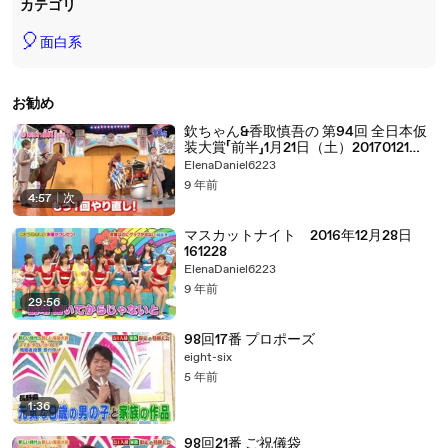
カテゴリ
🎈
面白系
お勧め
欽ちゃん&香取慎吾の 第94回 全日本仮
装大賞「前半」1月21日（土）20170121
part 2/2
ElenaDaniel6223
9 年前
4:57
|
次
マスカットナイト 2016年12月28日
161228
ElenaDaniel6223
9 年前
29:56
98回17番 プロポーズ
eight-six
5 年前
1:36
98回21番 ご祝儀袋