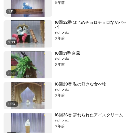
6 年前
1:11
16回32番 はじめチョロチョロなかパッ
パ
eight-six
6 年前
1:33
16回31番 台風
eight-six
6 年前
3:29
16回29番 私の好きな食べ物
eight-six
6 年前
0:57
16回26番 忘れられたアイスクリーム
eight-six
6 年前