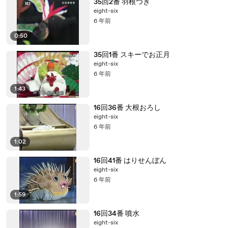
35回2番 羽根つき
eight-six
6 年前
0:50
35回1番 スキーでお正月
eight-six
6 年前
1:43
16回36番 大根おろし
eight-six
6 年前
1:02
16回41番 はりせんぼん
eight-six
6 年前
1:59
16回34番 噴水
eight-six