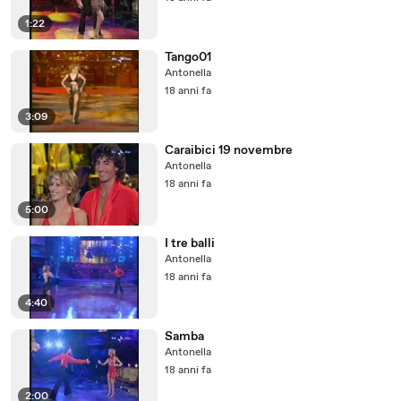
1:22
Tango01
Antonella
18 anni fa
3:09
Caraibici 19 novembre
Antonella
18 anni fa
5:00
I tre balli
Antonella
18 anni fa
4:40
Samba
Antonella
18 anni fa
2:00