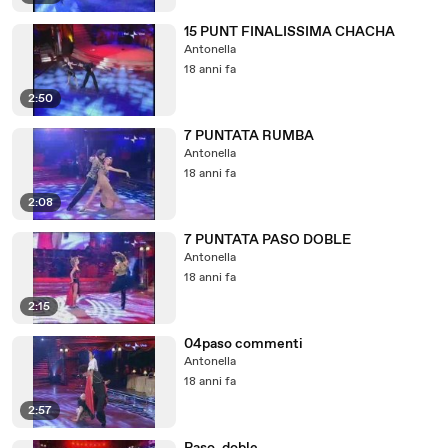
15 PUNT FINALISSIMA CHACHA
Antonella
18 anni fa
2:50
7 PUNTATA RUMBA
Antonella
18 anni fa
2:08
7 PUNTATA PASO DOBLE
Antonella
18 anni fa
2:15
04paso commenti
Antonella
18 anni fa
2:57