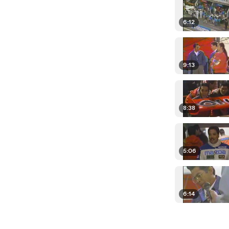
6:12
9:13
8:38
5:06
6:14