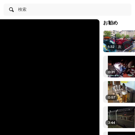
検索
お勧め
1:32
|
次
0:31
0:57
3:44