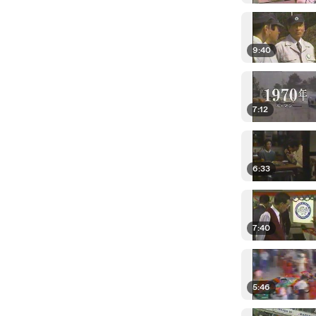
9:40
7:12
6:33
7:40
5:46