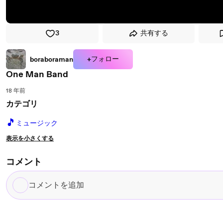
3
共有する
+フォロー
boraboraman
One Man Band
18 年前
カテゴリ
🎵
ミュージック
表示を小さくする
コメント
コ
メ
ン
ト