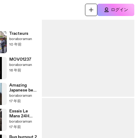
ログイン
Tracteurs
boraboraman
10 年前
MOV01237
boraboraman
16 年前
Amazing
Japanese beer
machine
boraboraman
(from Pud)
17 年前
Essais Le
Mans 24H
2009
boraboraman
17 年前
Bug burnout 2