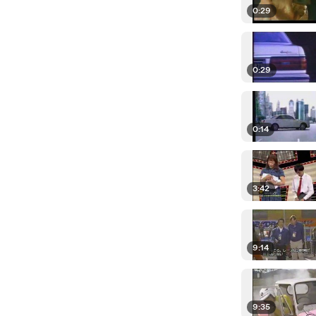
0:29
0:29
0:14
3:42
9:14
9:35