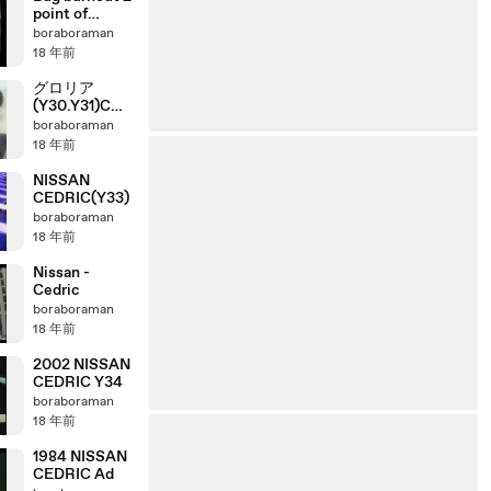
point of
impact
boraboraman
nintendo
18 年前
gamecube
グロリア
(Y30.Y31)CM
集
boraboraman
18 年前
NISSAN
CEDRIC(Y33)
boraboraman
18 年前
Nissan -
Cedric
boraboraman
18 年前
2002 NISSAN
CEDRIC Y34
boraboraman
18 年前
1984 NISSAN
CEDRIC Ad