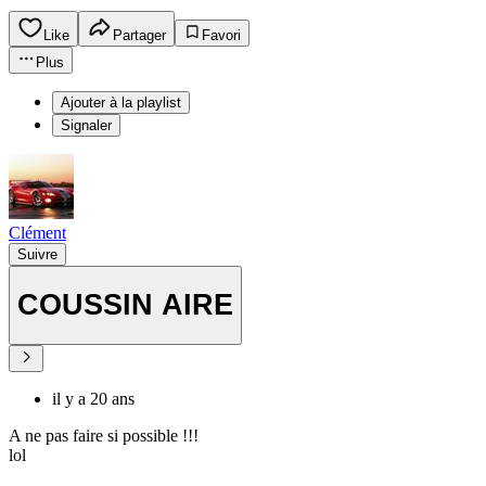
Like
Partager
Favori
Plus
Ajouter à la playlist
Signaler
Clément
Suivre
COUSSIN AIRE
il y a 20 ans
A ne pas faire si possible !!!
lol