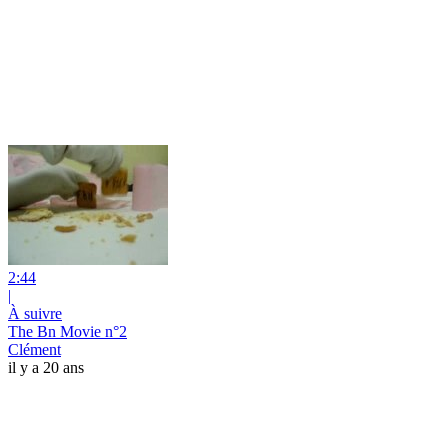
2:44
|
À suivre
The Bn Movie n°2
Clément
il y a 20 ans