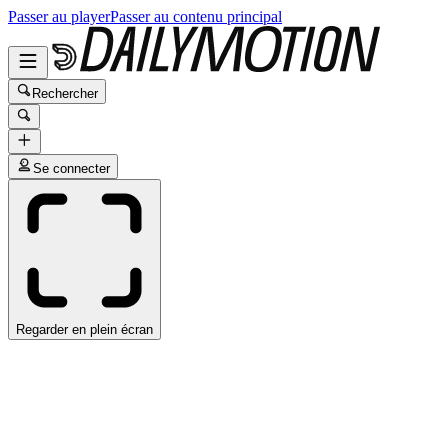
Passer au player
Passer au contenu principal
Rechercher
Se connecter
Regarder en plein écran