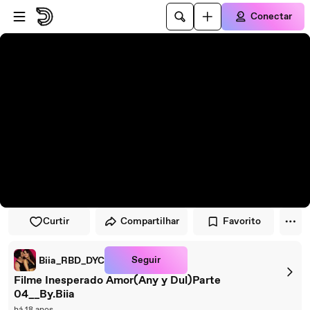
Pular para o player
Ir para o conteúdo principal
Conectar
Curtir
Compartilhar
Favorito
Seguir
Biia_RBD_DYC
Filme Inesperado Amor(Any y Dul)Parte
04__By.Biia