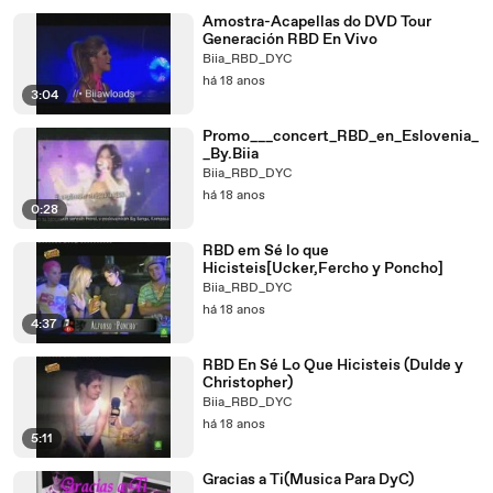
Amostra-Acapellas do DVD Tour
Generación RBD En Vivo
Biia_RBD_DYC
há 18 anos
3:04
Promo___concert_RBD_en_Eslovenia_
_By.Biia
Biia_RBD_DYC
há 18 anos
0:28
RBD em Sé lo que
Hicisteis[Ucker,Fercho y Poncho]
Biia_RBD_DYC
há 18 anos
4:37
RBD En Sé Lo Que Hicisteis (Dulde y
Christopher)
Biia_RBD_DYC
há 18 anos
5:11
Gracias a Ti(Musica Para DyC)