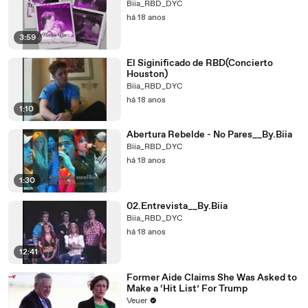
Biia_RBD_DYC
há 18 anos
3:59
El Siginificado de RBD(Concierto
Houston)
Biia_RBD_DYC
há 18 anos
1:10
Abertura Rebelde - No Pares__By.Biia
Biia_RBD_DYC
há 18 anos
1:30
02.Entrevista__By.Biia
Biia_RBD_DYC
há 18 anos
12:41
Former Aide Claims She Was Asked to
Make a ‘Hit List’ For Trump
Veuer