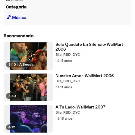
há 18 anos
Categoria
🎵
Música
Recomendado
Solo Quedate En Silencio-WalMart
2006
Biia_RBD_DYC
há 11 anos
3:40
|
A Seguir
Nuestro Amor-WallMart 2006
Biia_RBD_DYC
há 11 anos
3:40
A Tu Lado-WallMart 2007
Biia_RBD_DYC
há 18 anos
4:12