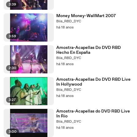
3:39
Money Money-WallMart 2007
Biia_RBD_DYC
há 18 anos
3:59
Amostra-Acapellas Do DVD RBD
Hecho En España
Biia_RBD_DYC
há 18 anos
2:30
Amostra-Acapellas Do DVD RBD Live
In Hollywood
Biia_RBD_DYC
há 18 anos
3:27
Amostra-Acapellas do DVD RBD Live
In Rio
Biia_RBD_DYC
há 18 anos
3:00