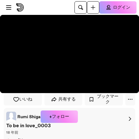
プレイヤーにスキップ
メインコンテンツにスキップ
ログイン
ブックマー
いいね
共有する
ク
+フォロー
Rumi Shiga
To be in love_0003
18 年前