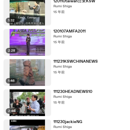
120110taiwan台東KSW
Rumi Shiga
15 年前
1:32
120107AMFA2011
Rumi Shiga
15 年前
2:28
111231KSWCHINANEWS
Rumi Shiga
15 年前
1:46
111230HEADNEWS10
Rumi Shiga
15 年前
2:46
111230jackieNG
Rumi Shiga