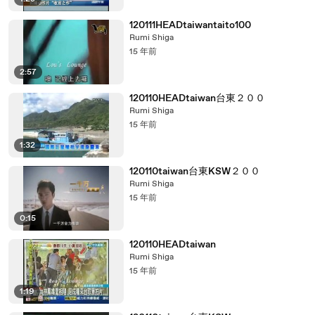
120111HEADtaiwantaito100
Rumi Shiga
15 年前
2:57
120110HEADtaiwan台東２００
Rumi Shiga
15 年前
1:32
120110taiwan台東KSW２００
Rumi Shiga
15 年前
0:15
120110HEADtaiwan
Rumi Shiga
15 年前
1:19