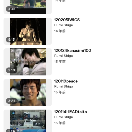
14 年前
4:48
120205IWICS
Rumi Shiga
14 年前
5:15
120124kanasimi100
Rumi Shiga
15 年前
2:10
120119peace
Rumi Shiga
15 年前
3:24
120114HEADtaito
Rumi Shiga
15 年前
1:29