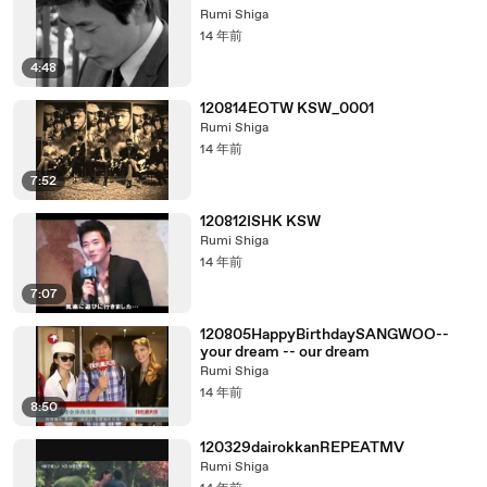
Rumi Shiga
14 年前
4:48
120814EOTW KSW_0001
Rumi Shiga
14 年前
7:52
120812ISHK KSW
Rumi Shiga
14 年前
7:07
120805HappyBirthdaySANGWOO--
your dream -- our dream
Rumi Shiga
14 年前
8:50
120329dairokkanREPEATMV
Rumi Shiga