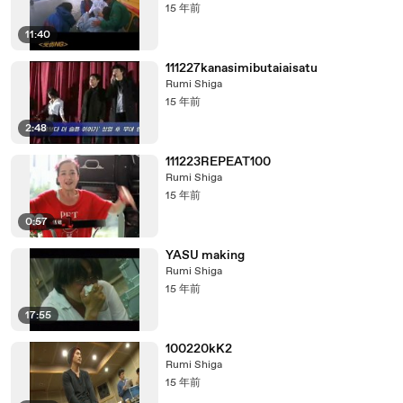
15 年前
11:40
111227kanasimibutaiaisatu
Rumi Shiga
15 年前
2:48
111223REPEAT100
Rumi Shiga
15 年前
0:57
YASU making
Rumi Shiga
15 年前
17:55
100220kK2
Rumi Shiga
15 年前