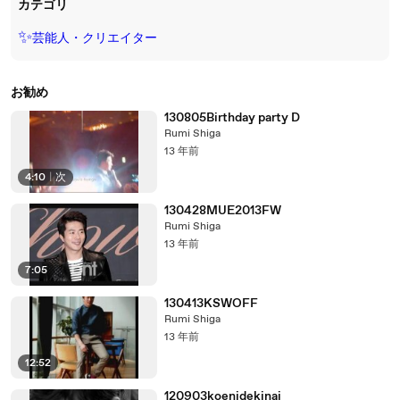
カテゴリ
✨
芸能人・クリエイター
お勧め
130805Birthday party D
Rumi Shiga
13 年前
4:10
|
次
130428MUE2013FW
Rumi Shiga
13 年前
7:05
130413KSWOFF
Rumi Shiga
13 年前
12:52
120903koenidekinai