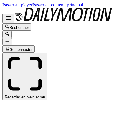
Passer au player
Passer au contenu principal
Rechercher
Se connecter
Regarder en plein écran