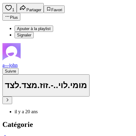
1
Partager
Favori
Plus
Ajouter à la playlist
Signaler
a---john
Suivre
מומי.לוי..-.זוז.מצד.לצד
il y a 20 ans
Catégorie