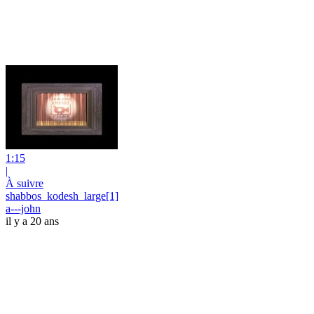
1:15
|
À suivre
shabbos_kodesh_large[1]
a---john
il y a 20 ans