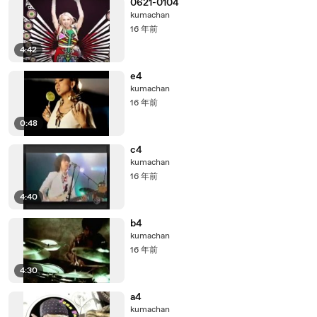
0621-0104
kumachan
16 年前
4:42
e4
kumachan
16 年前
0:48
c4
kumachan
16 年前
4:40
b4
kumachan
16 年前
4:30
a4
kumachan