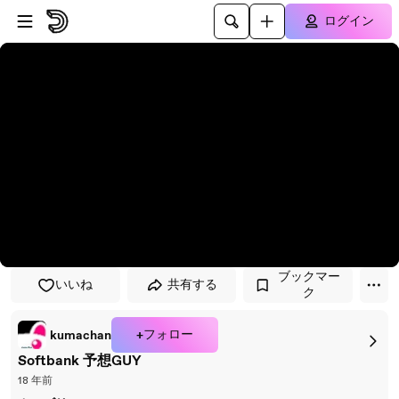
プレイヤーにスキップ
メインコンテンツにスキップ
ログイン
ブックマー
いいね
共有する
ク
+フォロー
kumachan
Softbank 予想GUY
18 年前