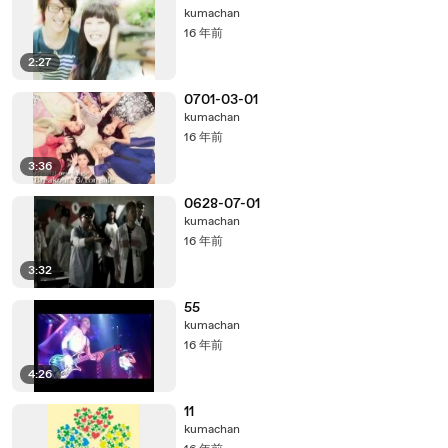
kumachan
16 年前
2:27
0701-03-01
kumachan
16 年前
3:36
0628-07-01
kumachan
16 年前
3:32
55
kumachan
16 年前
4:26
11
kumachan