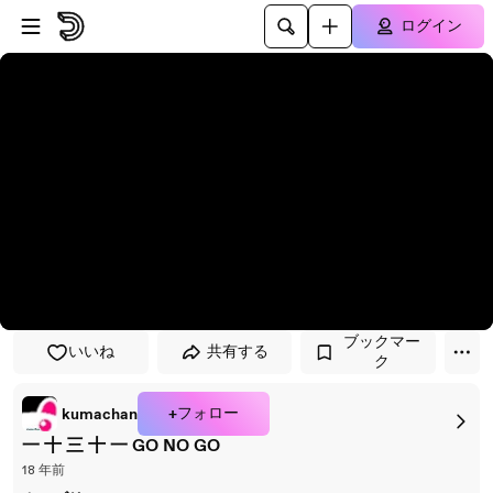
プレイヤーにスキップ
メインコンテンツにスキップ
ログイン
ブックマー
いいね
共有する
ク
+フォロー
kumachan
一 十 三 十 一 GO NO GO
18 年前