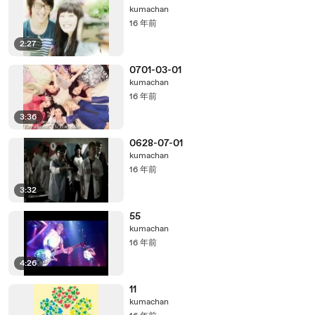
kumachan
16 年前
2:27
0701-03-01
kumachan
16 年前
3:36
0628-07-01
kumachan
16 年前
3:32
55
kumachan
16 年前
4:26
11
kumachan