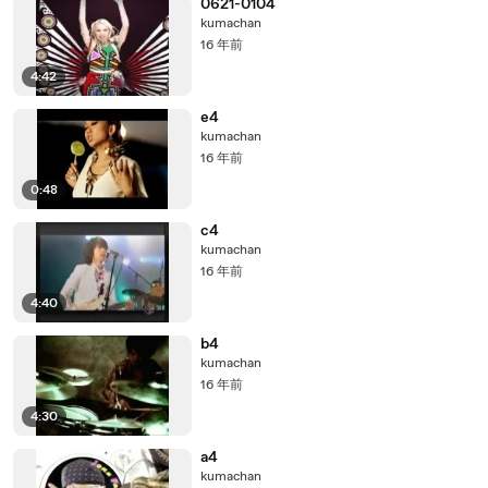
0621-0104
kumachan
16 年前
4:42
e4
kumachan
16 年前
0:48
c4
kumachan
16 年前
4:40
b4
kumachan
16 年前
4:30
a4
kumachan