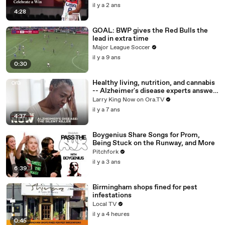
il y a 2 ans
4:28
GOAL: BWP gives the Red Bulls the
lead in extra time
Major League Soccer
il y a 9 ans
0:30
Healthy living, nutrition, and cannabis
-- Alzheimer's disease experts answer
your social media questions
Larry King Now on Ora.TV
il y a 7 ans
4:37
Boygenius Share Songs for Prom,
Being Stuck on the Runway, and More
Pitchfork
il y a 3 ans
6:39
Birmingham shops fined for pest
infestations
Local TV
il y a 4 heures
0:45