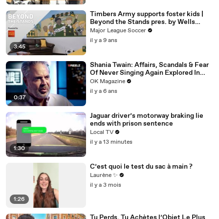
Timbers Army supports foster kids |
Beyond the Stands pres. by Wells
Fargo
Major League Soccer
il y a 9 ans
3:45
Shania Twain: Affairs, Scandals & Fear
Of Never Singing Again Explored In
REELZ Doc: Watch
OK Magazine
il y a 6 ans
0:37
Jaguar driver’s motorway braking lie
ends with prison sentence
Local TV
il y a 13 minutes
1:30
C’est quoi le test du sac à main ?
Laurène ✨
il y a 3 mois
1:26
Tu Perds, Tu Achètes l’Objet Le Plus