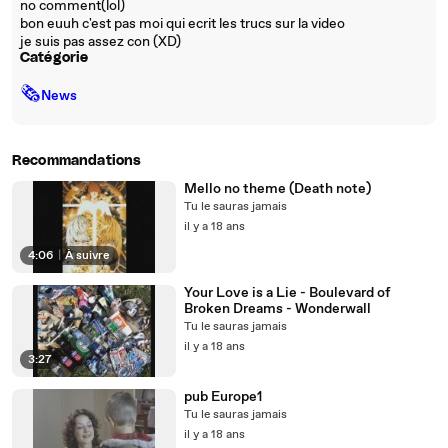
no comment(lol)
bon euuh c'est pas moi qui ecrit les trucs sur la video
je suis pas assez con (XD)
Catégorie
🗞
News
Recommandations
Mello no theme (Death note)
Tu le sauras jamais
il y a 18 ans
4:06
|
À suivre
Your Love is a Lie - Boulevard of
Broken Dreams - Wonderwall
Tu le sauras jamais
il y a 18 ans
3:27
pub Europe1
Tu le sauras jamais
il y a 18 ans