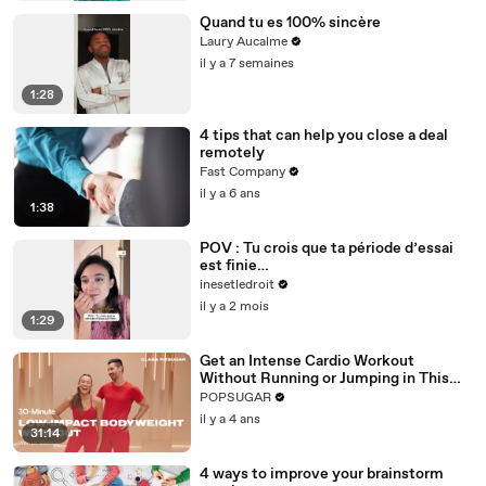
Quand tu es 100% sincère
Laury Aucalme
il y a 7 semaines
1:28
4 tips that can help you close a deal
remotely
Fast Company
il y a 6 ans
1:38
POV : Tu crois que ta période d’essai
est finie…
inesetledroit
il y a 2 mois
1:29
Get an Intense Cardio Workout
Without Running or Jumping in This
30-Minute Routine
POPSUGAR
il y a 4 ans
31:14
4 ways to improve your brainstorm