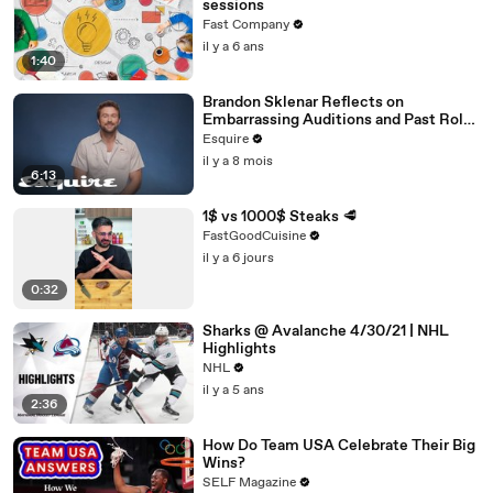
sessions
Fast Company
il y a 6 ans
1:40
Brandon Sklenar Reflects on
Embarrassing Auditions and Past Roles
| How I Got Here | Esquire
Esquire
il y a 8 mois
6:13
1$ vs 1000$ Steaks 🥩
FastGoodCuisine
il y a 6 jours
0:32
Sharks @ Avalanche 4/30/21 | NHL
Highlights
NHL
il y a 5 ans
2:36
How Do Team USA Celebrate Their Big
Wins?
SELF Magazine