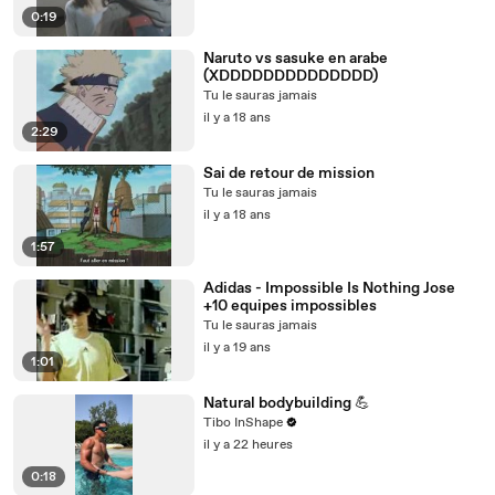
0:19
Naruto vs sasuke en arabe
(XDDDDDDDDDDDDDD)
Tu le sauras jamais
il y a 18 ans
2:29
Sai de retour de mission
Tu le sauras jamais
il y a 18 ans
1:57
Adidas - Impossible Is Nothing Jose
+10 equipes impossibles
Tu le sauras jamais
il y a 19 ans
1:01
Natural bodybuilding 💪
Tibo InShape
il y a 22 heures
0:18