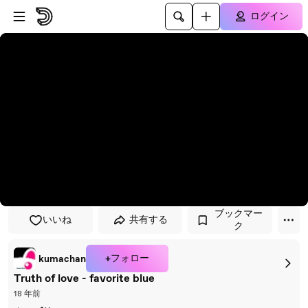
プレイヤーにスキップ
メインコンテンツにスキップ
ログイン
ブックマー
いいね
共有する
ク
+フォロー
kumachan
Truth of love - favorite blue
18 年前