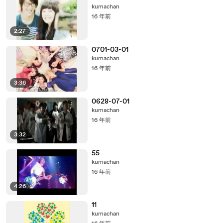
kumachan
16 年前
2:27
0701-03-01
kumachan
16 年前
3:36
0628-07-01
kumachan
16 年前
3:32
55
kumachan
16 年前
4:26
11
kumachan