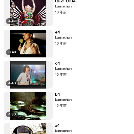
0621-0104
kumachan
16 年前
4:42
e4
kumachan
16 年前
0:48
c4
kumachan
16 年前
4:40
b4
kumachan
16 年前
4:30
a4
kumachan