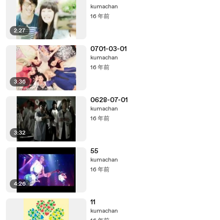
kumachan
16 年前
2:27
0701-03-01
kumachan
16 年前
3:36
0628-07-01
kumachan
16 年前
3:32
55
kumachan
16 年前
4:26
11
kumachan