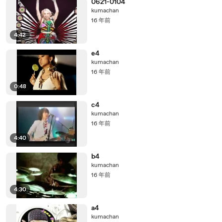
0621-0104
kumachan
16 年前
4:42
e4
kumachan
16 年前
0:48
c4
kumachan
16 年前
4:40
b4
kumachan
16 年前
4:30
a4
kumachan