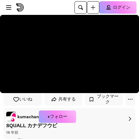
プレイヤーにスキップ
メインコンテンツにスキップ
ログイン
ブックマー
いいね
共有する
ク
+フォロー
kumachan
SQUALL カナデフウビ
18 年前