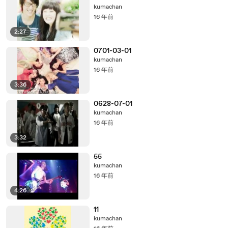
kumachan
16 年前
2:27
0701-03-01
kumachan
16 年前
3:36
0628-07-01
kumachan
16 年前
3:32
55
kumachan
16 年前
4:26
11
kumachan