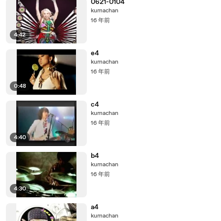
0621-0104
kumachan
16 年前
4:42
e4
kumachan
16 年前
0:48
c4
kumachan
16 年前
4:40
b4
kumachan
16 年前
4:30
a4
kumachan