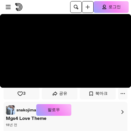
플레이어로 건너뛰기
본문으로 건너뛰기
로그인
3
공유
북마크
팔로우
snakojima
Mgs4 Love Theme
18년 전