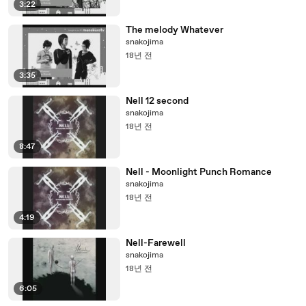
3:22
The melody Whatever
snakojima
18년 전
3:35
Nell 12 second
snakojima
18년 전
8:47
Nell - Moonlight Punch Romance
snakojima
18년 전
4:19
Nell-Farewell
snakojima
18년 전
6:05