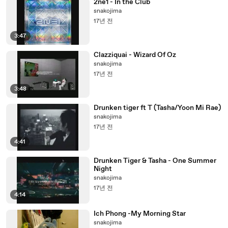
2ne1 - In the Club
snakojima
17년 전
3:47
Clazziquai - Wizard Of Oz
snakojima
17년 전
3:48
Drunken tiger ft T (Tasha/Yoon Mi Rae)
snakojima
17년 전
4:41
Drunken Tiger & Tasha - One Summer
Night
snakojima
17년 전
4:14
Ich Phong -My Morning Star
snakojima