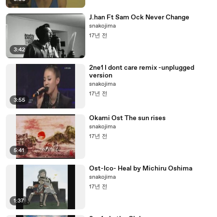
J.han Ft Sam Ock Never Change
snakojima
17년 전
3:42
2ne1 I dont care remix -unplugged
version
snakojima
17년 전
3:55
Okami Ost The sun rises
snakojima
17년 전
5:41
Ost-Ico- Heal by Michiru Oshima
snakojima
17년 전
1:37