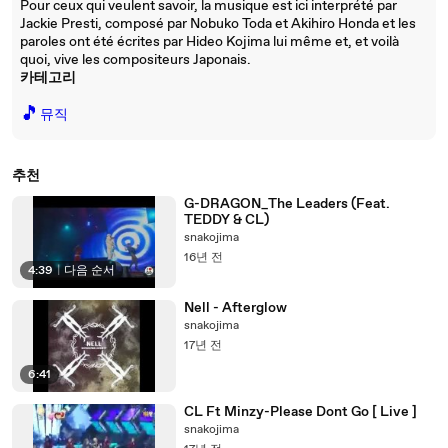
Pour ceux qui veulent savoir, la musique est ici interprété par
Jackie Presti, composé par Nobuko Toda et Akihiro Honda et les
paroles ont été écrites par Hideo Kojima lui même et, et voilà
quoi, vive les compositeurs Japonais.
카테고리
🎵
뮤직
추천
G-DRAGON_The Leaders (Feat.
TEDDY & CL)
snakojima
16년 전
4:39
|
다음 순서
Nell - Afterglow
snakojima
17년 전
6:41
CL Ft Minzy-Please Dont Go [ Live ]
snakojima