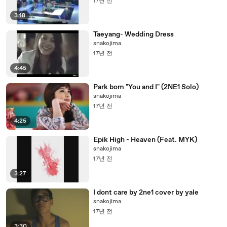
17년 전
3:18
Taeyang- Wedding Dress
snakojima
17년 전
4:45
Park bom "You and I" (2NE1 Solo)
snakojima
17년 전
4:25
Epik High - Heaven (Feat. MYK)
snakojima
17년 전
3:27
I dont care by 2ne1 cover by yale
snakojima
17년 전
3:30