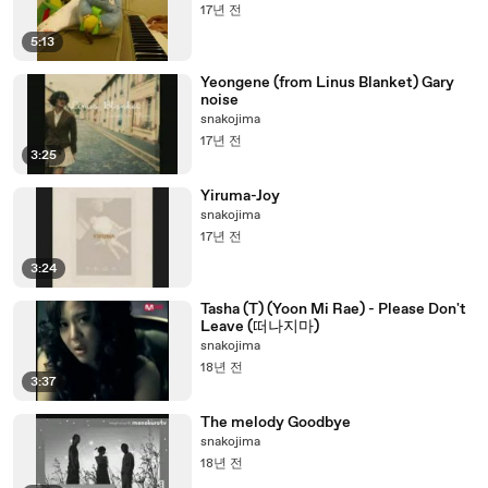
17년 전
5:13
Yeongene (from Linus Blanket) Gary
noise
snakojima
17년 전
3:25
Yiruma-Joy
snakojima
17년 전
3:24
Tasha (T) (Yoon Mi Rae) - Please Don't
Leave (떠나지마)
snakojima
18년 전
3:37
The melody Goodbye
snakojima
18년 전