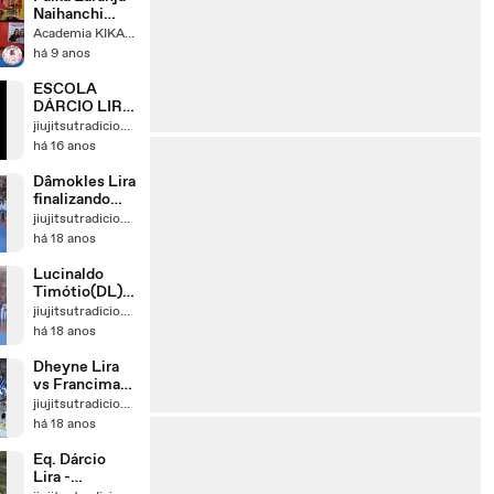
TÉCNICAS
Naihanchi
Sandan -
Academia KIKA DOJO
Shorin Ryu -
há 9 anos
Academia
Kika Dojo -
ESCOLA
Mongaguá
DÁRCIO LIRA
Karate
DE JIU JITSU
jiujitsutradicional2
TRADICIONA
há 16 anos
L -
Dâmokles Lira
finalizando
rápido de
jiujitsutradicional2
triângulo (1m
há 18 anos
17s)
Lucinaldo
Timótio(DL) x
Ednaldo
jiujitsutradicional2
"Alemão-
há 18 anos
Copa Esparta
Dheyne Lira
vs Francimar
"Bodão" -
jiujitsutradicional2
GLADIATORS
há 18 anos
4
Eq. Dárcio
Lira -