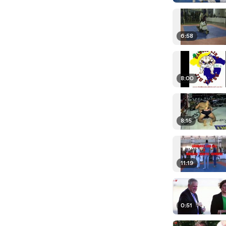
6:58
8:00
8:15
11:19
0:51