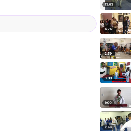
13:53
4:24
2:59
3:03
1:00
2:49