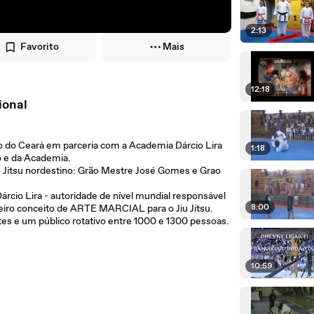
2:13
Favorito
Mais
12:18
ional
ado do Ceará em parceria com a Academia Dárcio Lira
1:18
o e da Academia.
u Jitsu nordestino: Grão Mestre José Gomes e Grao
cio Lira - autoridade de nível mundial responsável
8:00
eiro conceito de ARTE MARCIAL para o Jiu Jitsu.
ntes e um público rotativo entre 1000 e 1300 pessoas.
10:59