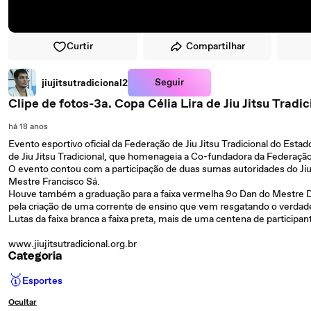
Curtir
Compartilhar
Seguir
jiujitsutradicional2
Clipe de fotos-3a. Copa Célia Lira de Jiu Jitsu Tradic
há 18 anos
Evento esportivo oficial da Federação de Jiu Jitsu Tradicional do Est
de Jiu Jitsu Tradicional, que homenageia a Co-fundadora da Federaçã
O evento contou com a participação de duas sumas autoridades do Ji
Mestre Francisco Sá.
Houve também a graduação para a faixa vermelha 9o Dan do Mestre Dár
pela criação de uma corrente de ensino que vem resgatando o verdad
Lutas da faixa branca a faixa preta, mais de uma centena de participa
www.jiujitsutradicional.org.br
Categoria
🥇
Esportes
Ocultar