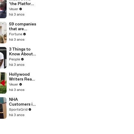
‘the Platform
With the
Veuer
Largest Ratio
há 3 anos
of
Misinformatio
59 companies
n or
that are
Disinformatio
changing the
Fortune
n’ Amongst
world: From
há 3 anos
All Social
Tesla to
Media
Chobani
3 Things to
Platforms
Know About
Coco Gauff's
People
Parents
há 3 anos
Hollywood
Writers Reach
‘Tentative
Veuer
Agreement’
há 3 anos
With Studios
After 146 Day
NHA
Strike
Customers in
Limbo as
SportsGrid
Company
há 3 anos
Faces
Potential
Merger