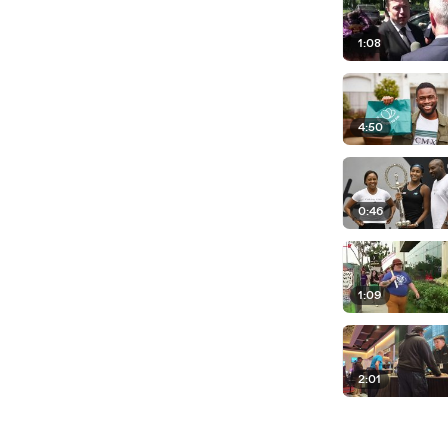
1:08
4:50
0:46
1:09
2:01