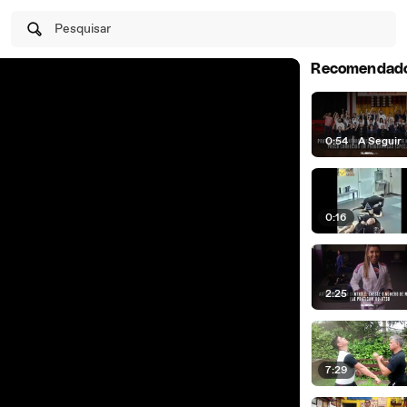
Pesquisar
Recomendad
0:54
|
A Seguir
0:16
2:25
7:29