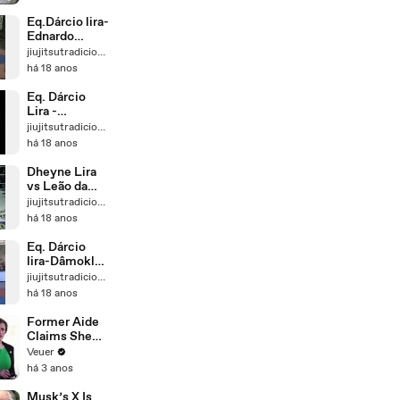
BA
ensina a arte
do jiu-jitsu e
Eq.Dárcio lira-
do judô e
Ednardo
revela novos
baiano x
jiujitsutradicional2
talentos para
Antônio buiú-
há 18 anos
a Paraíba
N/N 2007
Eq. Dárcio
Lira -
Darlynson Lira
jiujitsutradicional2
- campeão
há 18 anos
N/N 2006
Dheyne Lira
vs Leão da
Paraíba -
jiujitsutradicional2
GLADIATORS
há 18 anos
3 - P/1
Eq. Dárcio
lira-Dâmokles
Lira N/N 2007
jiujitsutradicional2
há 18 anos
Former Aide
Claims She
Was Asked to
Veuer
Make a ‘Hit
há 3 anos
List’ For
Trump
Musk’s X Is