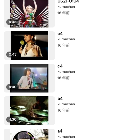
0621-0104
kumachan
16 年前
4:42
e4
kumachan
16 年前
0:48
c4
kumachan
16 年前
4:40
b4
kumachan
16 年前
4:30
a4
kumachan