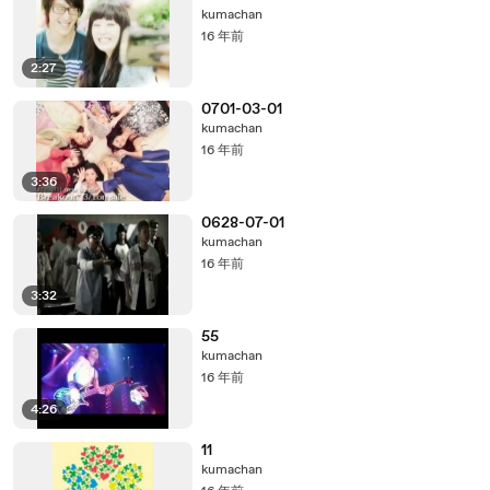
kumachan
16 年前
2:27
0701-03-01
kumachan
16 年前
3:36
0628-07-01
kumachan
16 年前
3:32
55
kumachan
16 年前
4:26
11
kumachan