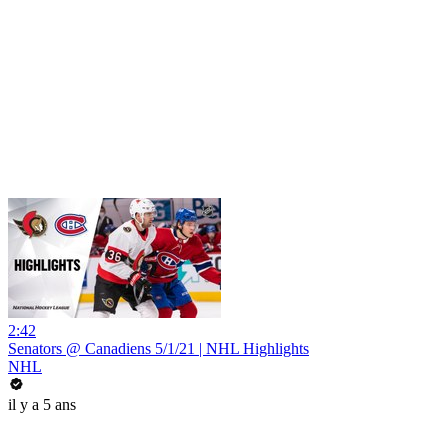
2:42
Senators @ Canadiens 5/1/21 | NHL Highlights
NHL
il y a 5 ans