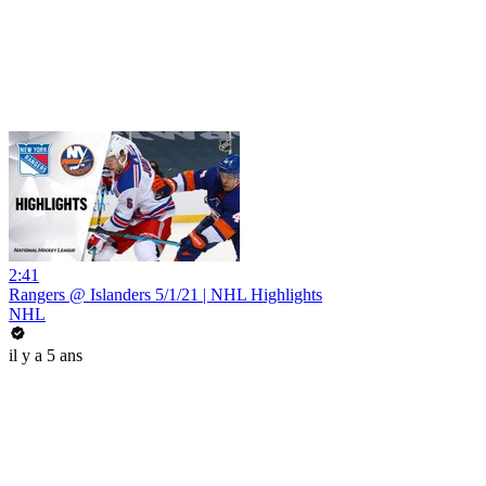
2:41
Rangers @ Islanders 5/1/21 | NHL Highlights
NHL
il y a 5 ans