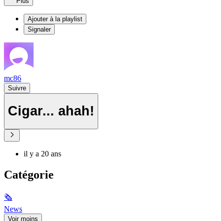
Plus
Ajouter à la playlist
Signaler
mc86
Suivre
Cigar... ahah!
il y a 20 ans
Catégorie
🗞
News
Voir moins