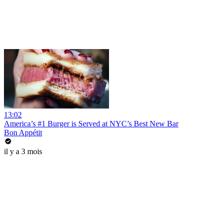
13:02
America’s #1 Burger is Served at NYC’s Best New Bar
Bon Appétit
il y a 3 mois