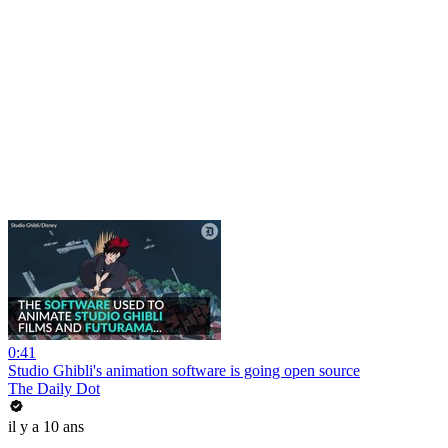
0:41
Studio Ghibli's animation software is going open source
The Daily Dot
il y a 10 ans