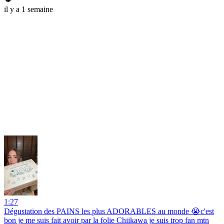
il y a 1 semaine
1:27
Dégustation des PAINS les plus ADORABLES au monde 😭c'est
bon je me suis fait avoir par la folie Chiikawa je suis trop fan mtn