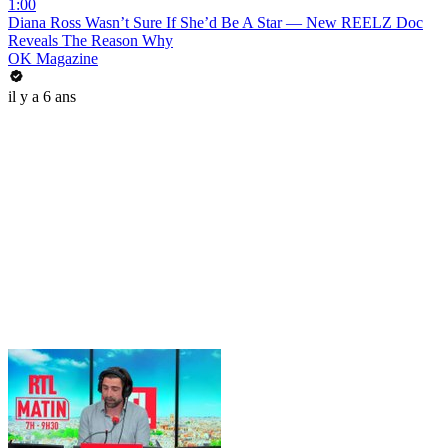
1:00
Diana Ross Wasn’t Sure If She’d Be A Star — New REELZ Doc
Reveals The Reason Why
OK Magazine
il y a 6 ans