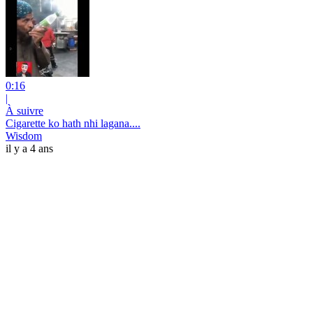
0:16
|
À suivre
Cigarette ko hath nhi lagana....
Wisdom
il y a 4 ans