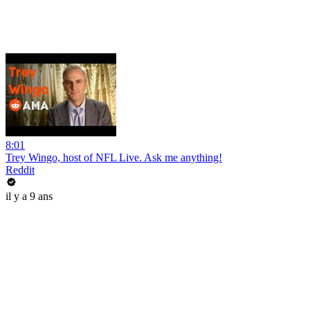
8:01
Trey Wingo, host of NFL Live. Ask me anything!
Reddit
il y a 9 ans