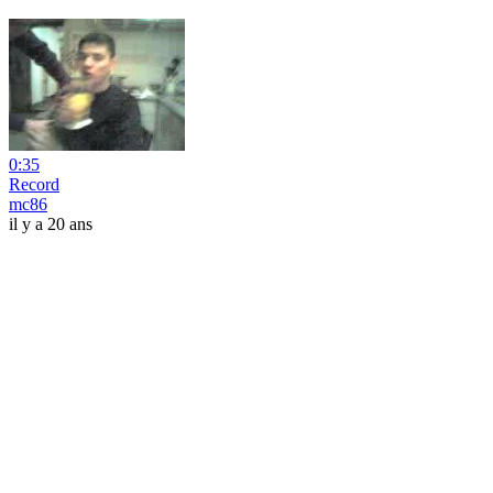
0:35
Record
mc86
il y a 20 ans