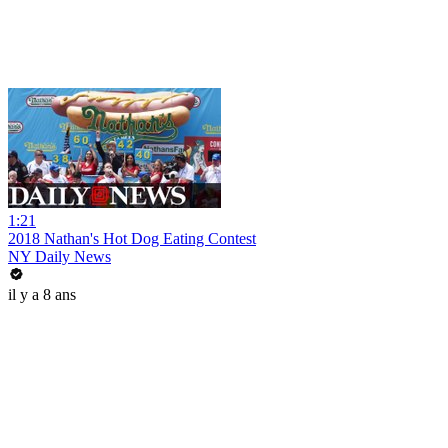
1:21
2018 Nathan's Hot Dog Eating Contest
NY Daily News
il y a 8 ans