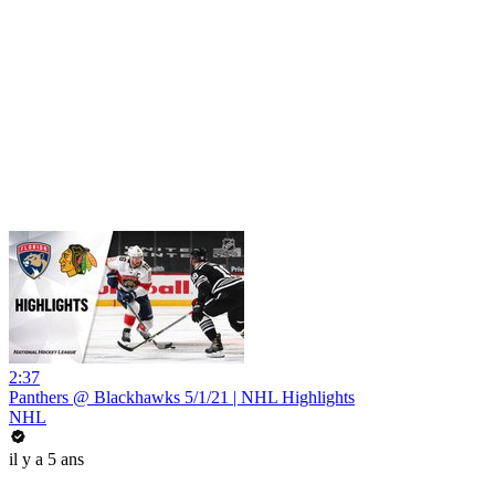
2:37
Panthers @ Blackhawks 5/1/21 | NHL Highlights
NHL
il y a 5 ans