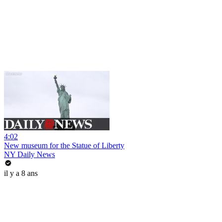
4:02
New museum for the Statue of Liberty
NY Daily News
il y a 8 ans