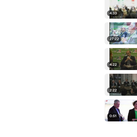
4:33
27:22
4:22
2:22
0:51