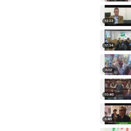
13:23
17:34
3:02
10:40
5:40