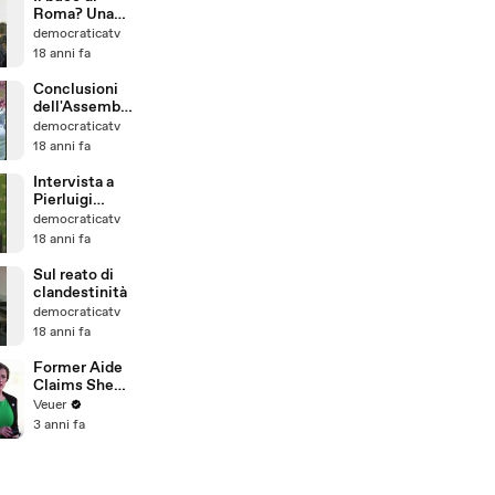
Roma? Una
grande bufala
democraticatv
mediatica
18 anni fa
Conclusioni
dell'Assemble
a Nazionale
democraticatv
PD di Walter
18 anni fa
Veltroni
Intervista a
Pierluigi
Bersani
democraticatv
dall'Assemble
18 anni fa
a Nazionale
PD
Sul reato di
clandestinità
democraticatv
18 anni fa
Former Aide
Claims She
Was Asked to
Veuer
Make a ‘Hit
3 anni fa
List’ For
Trump