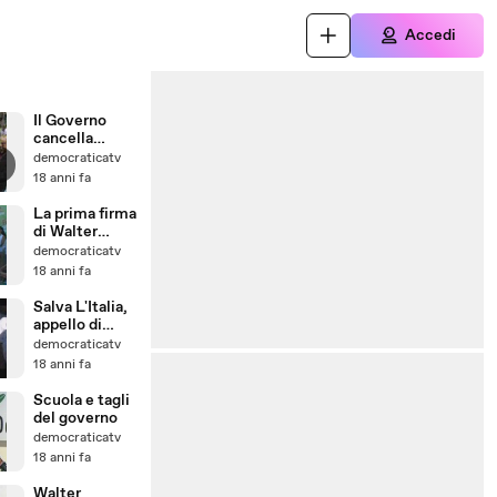
Accedi
Il Governo
cancella
150.000
democraticatv
cattedre
18 anni fa
La prima firma
di Walter
Veltroni Salva
democraticatv
L'Italia
18 anni fa
Salva L'Italia,
appello di
Walter
democraticatv
Veltroni
18 anni fa
Scuola e tagli
del governo
democraticatv
18 anni fa
Walter