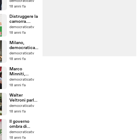
Caserta
democraticatv
contro la
18 anni fa
Camorra
Distruggere la
camorra.
Liberare la
democraticatv
vita
18 anni fa
Milano,
democraticat
v ascolta la
democraticatv
tua voce
18 anni fa
Marco
Minniti,
ministro del
democraticatv
governo
18 anni fa
ombra PD
Walter
Veltroni parla
del suo
democraticatv
"governo
18 anni fa
ombra"
Il governo
ombra di
Walter
democraticatv
Veltroni
18 anni fa