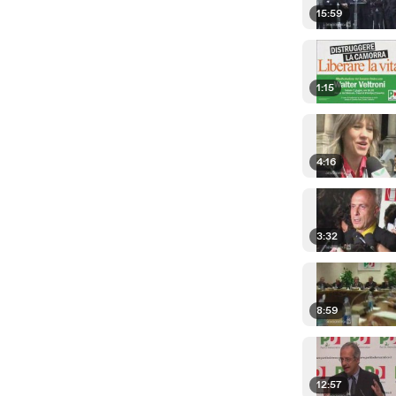
15:59
1:15
4:16
3:32
8:59
12:57