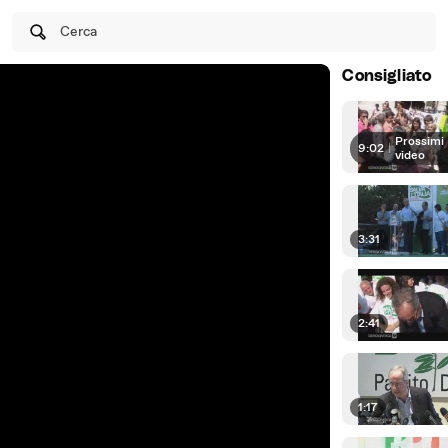
Cerca
Consigliato
Prossimi
9:02
|
video
3:31
2:41
1:17