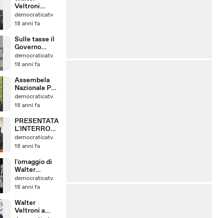
Veltroni
risponde sul
democraticatv
"buco" di
18 anni fa
Roma
Sulle tasse il
Governo
contraddice
democraticatv
18 anni fa
Assembela
Nazionale PD
- intervista a
democraticatv
Enrico Letta
18 anni fa
PRESENTATA
L'INTERROG
AZIONE
democraticatv
DELLA
18 anni fa
MADIA SUI
RICERCATOR
l'omaggio di
I
Walter
Veltroni a Bog
democraticatv
Kennedy
18 anni fa
Walter
Veltroni a