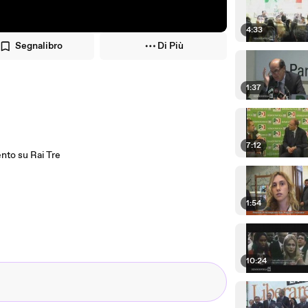
4:33
Segnalibro
Di Più
1:37
7:12
ento su Rai Tre
1:54
10:24