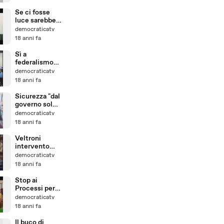
Se ci fosse
luce sarebbe
bellissimo
democraticatv
18 anni fa
Sì a
federalismo
solidale, no a
democraticatv
regionalismo
18 anni fa
che
frammenta
Sicurezza "dal
governo solo
chiacchiere"
democraticatv
18 anni fa
Veltroni
intervento
alla Camera
democraticatv
18 anni fa
Stop ai
Processi per
stupro, la
democraticatv
protesta al
18 anni fa
Senato
Il buco di