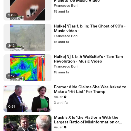
Planets '06 Music Video
Francesco Boni
18 anni fa
3:05
Hulke[N] as f. b. in: The Ghost of 80's -
Music video -
Francesco Boni
18 anni fa
3:12
Hulke[N] f. b. & WeBxBoYs - Tam Tam
Revolution - Music Video
Francesco Boni
18 anni fa
2:12
Former Aide Claims She Was Asked to
Make a ‘Hit List’ For Trump
Veuer
3 anni fa
0:51
Musk’s X Is ‘the Platform With the
Largest Ratio of Misinformation or
Disinformation’ Amongst All Social
Veuer