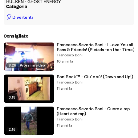
HULKEN - GHOST ENERGY
Categoria
🎈
Divertenti
Consigliato
Francesco Saverio Boni - I Love You all
Fans & Friends! (Pleiads -on the- Time)
Francesco Boni
10 anni fa
8:26
|
Prossimi video
BoniRock™ - Giu' e sù! (Down and Up!)
Francesco Boni
11 anni fa
3:18
Francesco Saverio Boni - Cuore e rap
(Heart and rap)
Francesco Boni
11 anni fa
2:15