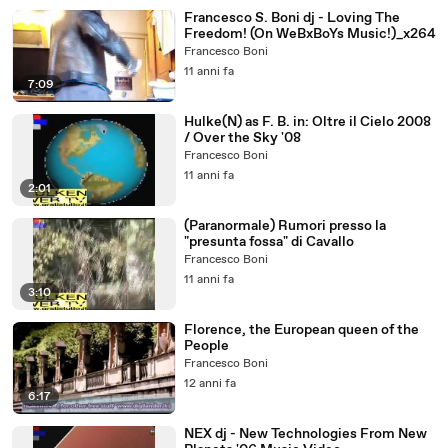
Francesco S. Boni dj - Loving The
Freedom! (On WeBxBoYs Music!)_x264
Francesco Boni
11 anni fa
7:09
Hulke(N) as F. B. in: Oltre il Cielo 2008
/ Over the Sky '08
Francesco Boni
11 anni fa
2:01
(Paranormale) Rumori presso la
"presunta fossa" di Cavallo
Francesco Boni
11 anni fa
3:10
Florence, the European queen of the
People
Francesco Boni
12 anni fa
6:17
NEX dj - New Technologies From New