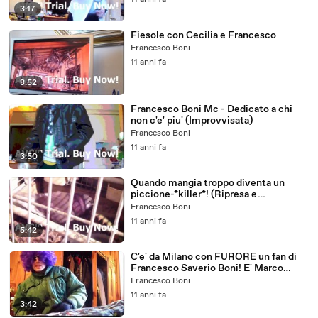
11 anni fa
3:17
Fiesole con Cecilia e Francesco
Francesco Boni
11 anni fa
8:52
Francesco Boni Mc - Dedicato a chi
non c'e' piu' (Improvvisata)
Francesco Boni
11 anni fa
3:50
Quando mangia troppo diventa un
piccione-*killer*! (Ripresa e
commento by Francesco Saverio Boni
Francesco Boni
ed Anna Maria Cantiani)
11 anni fa
5:42
C'e' da Milano con FURORE un fan di
Francesco Saverio Boni! E' Marco
Brambilla!
Francesco Boni
11 anni fa
3:42