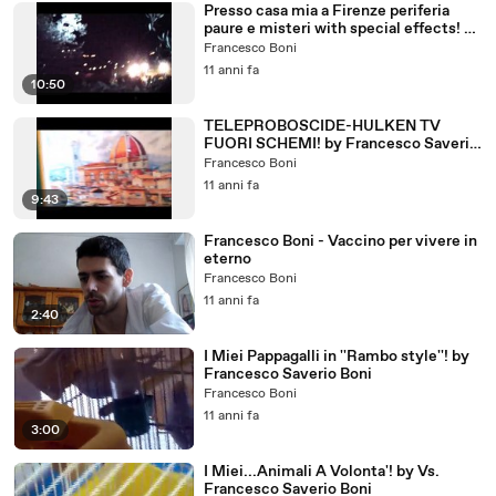
Presso casa mia a Firenze periferia
paure e misteri with special effects! by
Vostro Francesco S. Boni
Francesco Boni
11 anni fa
10:50
TELEPROBOSCIDE-HULKEN TV
FUORI SCHEMI! by Francesco Saverio
Boni
Francesco Boni
11 anni fa
9:43
Francesco Boni - Vaccino per vivere in
eterno
Francesco Boni
11 anni fa
2:40
I Miei Pappagalli in ''Rambo style''! by
Francesco Saverio Boni
Francesco Boni
11 anni fa
3:00
I Miei...Animali A Volonta'! by Vs.
Francesco Saverio Boni