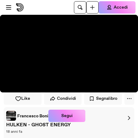
Vai al lettore
Passa al contenuto principale
Accedi
Like
Condividi
Segnalibro
Segui
Francesco Boni
HULKEN - GHOST ENERGY
18 anni fa