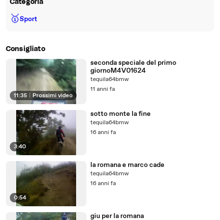
Categoria
🥇
Sport
Consigliato
seconda speciale del primo
giornoM4V01624
tequila64bmw
11 anni fa
11:35
|
Prossimi video
sotto monte la fine
tequila64bmw
16 anni fa
3:40
la romana e marco cade
tequila64bmw
16 anni fa
0:54
giu per la romana