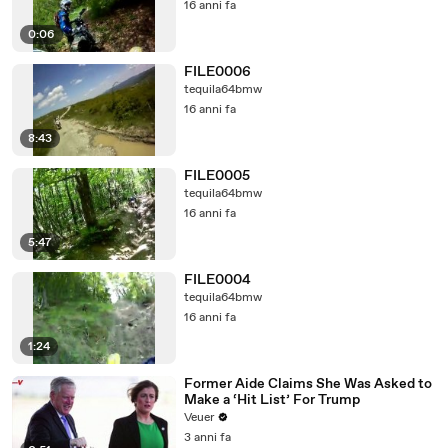
16 anni fa
0:06
FILE0006
tequila64bmw
16 anni fa
8:43
FILE0005
tequila64bmw
16 anni fa
5:47
FILE0004
tequila64bmw
16 anni fa
1:24
Former Aide Claims She Was Asked to
Make a ‘Hit List’ For Trump
Veuer
3 anni fa