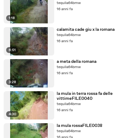
tequila64bmw
16 anni fa
1:18
calamita cade giu x la romana
tequila64bmw
16 anni fa
6:51
a meta della romana
tequila64bmw
16 anni fa
3:28
la mula in terra rossa fa delle
vittimeFILE0040
tequila64bmw
16 anni fa
4:30
la mula rossaFILE0038
tequila64bmw
16 anni fa