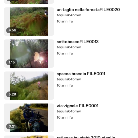
un taglio nella forestaFILE0020
tequila64bmw
16 anni fa
4:56
sottoboscoFILE0013
tequila64bmw
16 anni fa
1:15
spacca braccia FILE0011
tequila64bmw
16 anni fa
5:28
via vignale FILE0001
tequila64bmw
16 anni fa
0:21