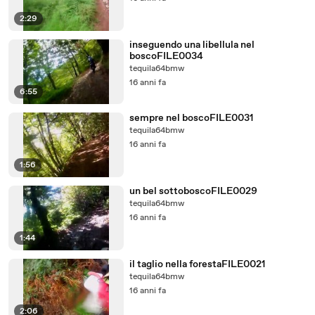
2:29
inseguendo una libellula nel
boscoFILE0034
tequila64bmw
16 anni fa
6:55
sempre nel boscoFILE0031
tequila64bmw
16 anni fa
1:56
un bel sottoboscoFILE0029
tequila64bmw
16 anni fa
1:44
il taglio nella forestaFILE0021
tequila64bmw
16 anni fa
2:06