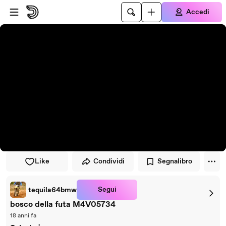
Vai al lettore
Passa al contenuto principale
Accedi
Like
Condividi
Segnalibro
Segui
tequila64bmw
bosco della futa M4V05734
18 anni fa