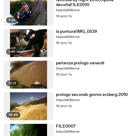
raticosa by night 2010,cipolla
decollaFILE0010
tequila64bmw
16 anni fa
1:36
la puntura!IMG_0539
tequila64bmw
16 anni fa
1:41
partenza prologo venerdi
tequila64bmw
16 anni fa
17:11
prologo secondo giorno erzberg 2010
tequila64bmw
16 anni fa
16:49
FILE0007
tequila64bmw