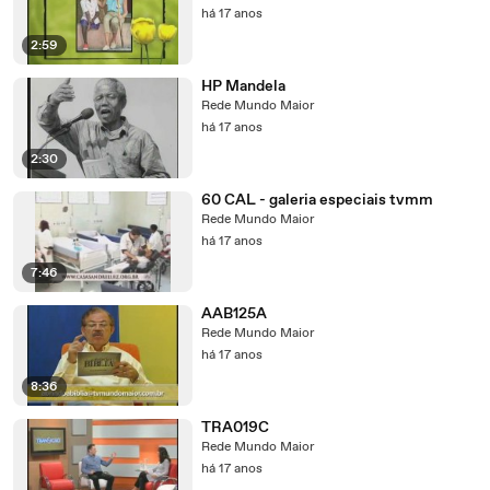
há 17 anos
2:59
HP Mandela
Rede Mundo Maior
há 17 anos
2:30
60 CAL - galeria especiais tvmm
Rede Mundo Maior
há 17 anos
7:46
AAB125A
Rede Mundo Maior
há 17 anos
8:36
TRA019C
Rede Mundo Maior
há 17 anos