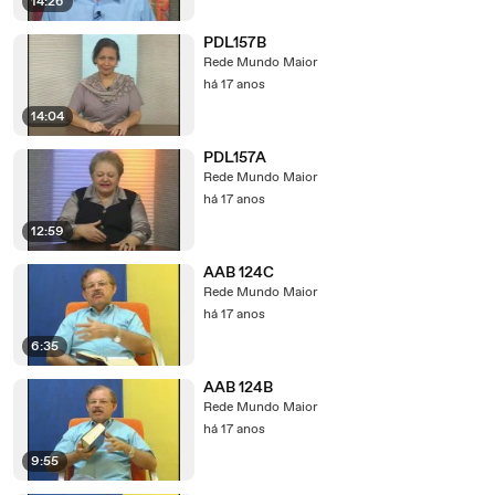
14:26
PDL157B
Rede Mundo Maior
há 17 anos
14:04
PDL157A
Rede Mundo Maior
há 17 anos
12:59
AAB 124C
Rede Mundo Maior
há 17 anos
6:35
AAB 124B
Rede Mundo Maior
há 17 anos
9:55