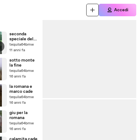
Accedi
seconda
speciale del
primo
tequila64bmw
giornoM4V01
11 anni fa
624
sotto monte
la fine
tequila64bmw
16 anni fa
la romana e
marco cade
tequila64bmw
16 anni fa
giu per la
romana
tequila64bmw
16 anni fa
calamita cade