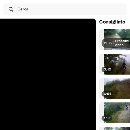
Cerca
Consigliato
Prossimi
11:35
|
video
3:40
0:54
1:18