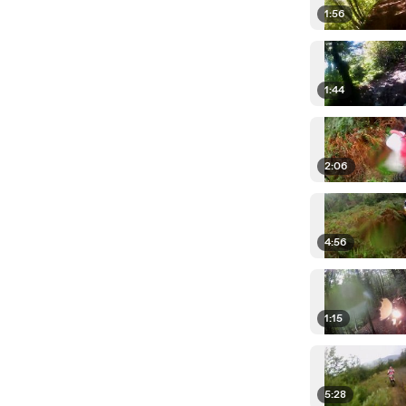
1:56
1:44
2:06
4:56
1:15
5:28