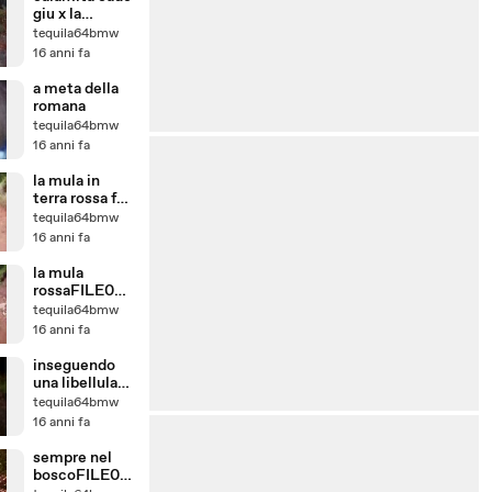
giu x la
romana
tequila64bmw
16 anni fa
a meta della
romana
tequila64bmw
16 anni fa
la mula in
terra rossa fa
delle
tequila64bmw
vittimeFILE0
16 anni fa
040
la mula
rossaFILE003
8
tequila64bmw
16 anni fa
inseguendo
una libellula
nel
tequila64bmw
boscoFILE00
16 anni fa
34
sempre nel
boscoFILE00