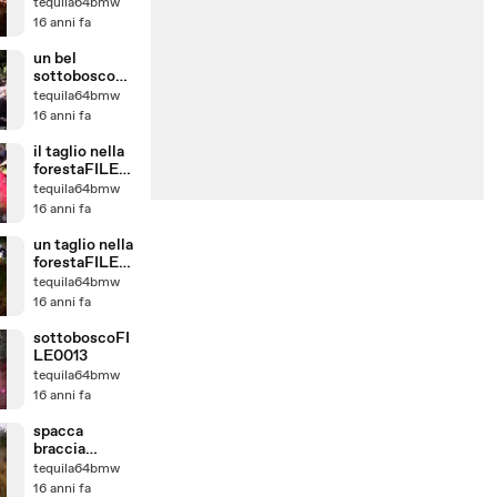
31
tequila64bmw
16 anni fa
un bel
sottoboscoFI
LE0029
tequila64bmw
16 anni fa
il taglio nella
forestaFILE0
021
tequila64bmw
16 anni fa
un taglio nella
forestaFILE0
020
tequila64bmw
16 anni fa
sottoboscoFI
LE0013
tequila64bmw
16 anni fa
spacca
braccia
FILE0011
tequila64bmw
16 anni fa