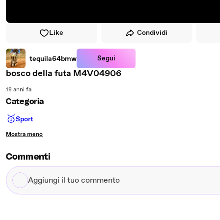
Like
Condividi
Segui
tequila64bmw
bosco della futa M4V04906
18 anni fa
Categoria
🥇
Sport
Mostra meno
Commenti
Aggiungi
il
tuo
commento