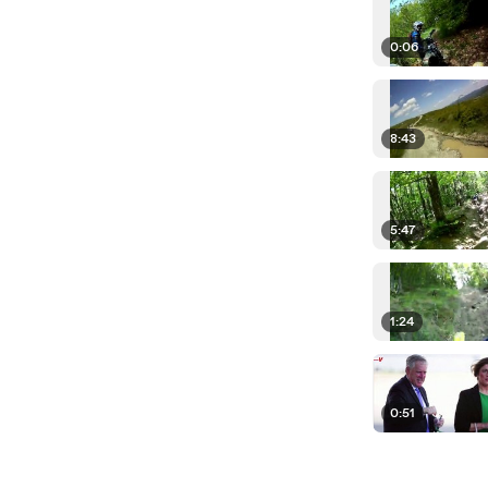
0:06
8:43
5:47
1:24
0:51