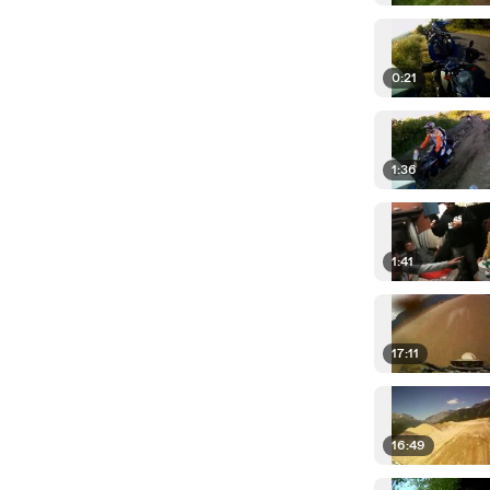
0:21
1:36
1:41
17:11
16:49