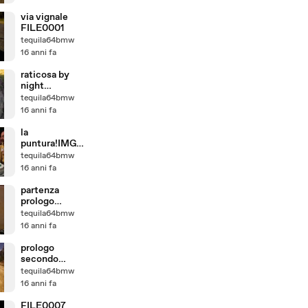
via vignale
FILE0001
tequila64bmw
16 anni fa
raticosa by
night
2010,cipolla
tequila64bmw
decollaFILE0
16 anni fa
010
la
puntura!IMG_
0539
tequila64bmw
16 anni fa
partenza
prologo
venerdi
tequila64bmw
16 anni fa
prologo
secondo
giorno erzberg
tequila64bmw
2010
16 anni fa
FILE0007