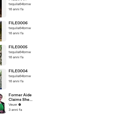
tequila64bmw
16 anni fa
FILE0006
tequila64bmw
16 anni fa
FILE0005
tequila64bmw
16 anni fa
FILE0004
tequila64bmw
16 anni fa
Former Aide
Claims She
Was Asked to
Veuer
Make a ‘Hit
3 anni fa
List’ For
Trump