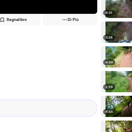
6:51
Segnalibro
Di Più
3:28
4:30
2:29
6:55