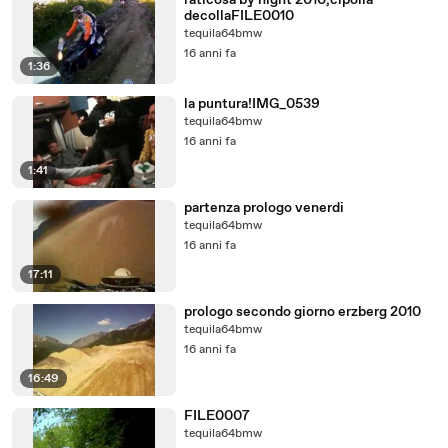
raticosa by night 2010,cipolla
decollaFILE0010
tequila64bmw
16 anni fa
1:36
la puntura!IMG_0539
tequila64bmw
16 anni fa
1:41
partenza prologo venerdi
tequila64bmw
16 anni fa
17:11
prologo secondo giorno erzberg 2010
tequila64bmw
16 anni fa
16:49
FILE0007
tequila64bmw