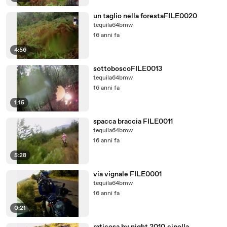
un taglio nella forestaFILE0020
tequila64bmw
16 anni fa
4:56
sottoboscoFILE0013
tequila64bmw
16 anni fa
1:15
spacca braccia FILE0011
tequila64bmw
16 anni fa
5:28
via vignale FILE0001
tequila64bmw
16 anni fa
0:21