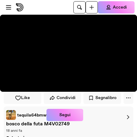
Vai al lettore
Passa al contenuto principale
Accedi
Like
Condividi
Segnalibro
Segui
tequila64bmw
bosco della futa M4V02749
18 anni fa