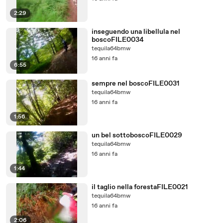
2:29
inseguendo una libellula nel
boscoFILE0034
tequila64bmw
16 anni fa
6:55
sempre nel boscoFILE0031
tequila64bmw
16 anni fa
1:56
un bel sottoboscoFILE0029
tequila64bmw
16 anni fa
1:44
il taglio nella forestaFILE0021
tequila64bmw
16 anni fa
2:06