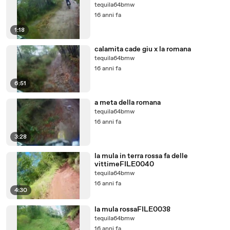
tequila64bmw
16 anni fa
1:18
calamita cade giu x la romana
tequila64bmw
16 anni fa
6:51
a meta della romana
tequila64bmw
16 anni fa
3:28
la mula in terra rossa fa delle
vittimeFILE0040
tequila64bmw
16 anni fa
4:30
la mula rossaFILE0038
tequila64bmw
16 anni fa