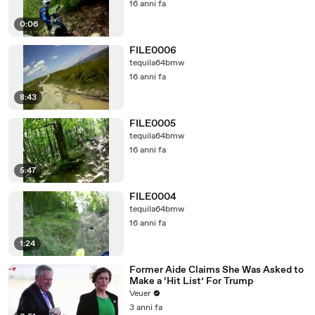
16 anni fa
0:06
FILE0006
tequila64bmw
16 anni fa
8:43
FILE0005
tequila64bmw
16 anni fa
5:47
FILE0004
tequila64bmw
16 anni fa
1:24
Former Aide Claims She Was Asked to
Make a ‘Hit List’ For Trump
Veuer
3 anni fa