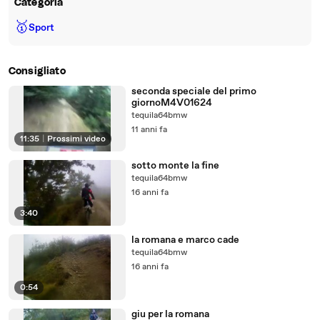
Categoria
🥇
Sport
Consigliato
seconda speciale del primo
giornoM4V01624
tequila64bmw
11 anni fa
11:35
|
Prossimi video
sotto monte la fine
tequila64bmw
16 anni fa
3:40
la romana e marco cade
tequila64bmw
16 anni fa
0:54
giu per la romana