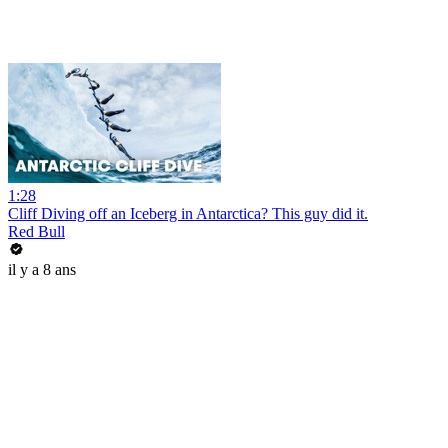
1:28
Cliff Diving off an Iceberg in Antarctica? This guy did it.
Red Bull
il y a 8 ans