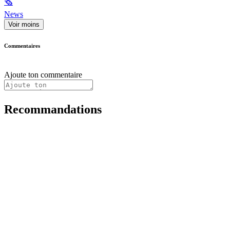
🗞
News
Voir moins
Commentaires
Ajoute ton commentaire
Recommandations