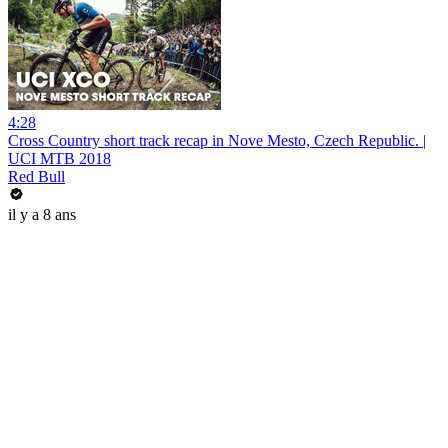
4:28
Cross Country short track recap in Nove Mesto, Czech Republic. |
UCI MTB 2018
Red Bull
il y a 8 ans