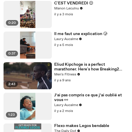
C'EST VENDREDI 😌
Manon Leculnu
il y a 3 mois
0:20
Il me faut une explication 🥲
Laury Aucalme
il y a 5 mois
0:37
Eliud Kipchoge is a perfect
marathoner. Here's how Breaking2
scientists made him faster.
Men's Fitness
il y a 9 ans
2:43
J’ai pas compris ce que j’ai oublié et
vous 👀
Laury Aucalme
il y a 2 mois
1:23
Flexo makes Legos bendable
The Daily Dot