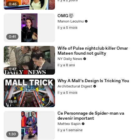
il y a 2 jours
0:45
OMG 🤯
Manon Leculnu
il y a 5 mois
0:41
Wife of Pulse nightclub killer Omar
Mateen found not guilty
NY Daily News
il y a 8 ans
0:47
Why A Mall’s Design Is Tricking You
Architectural Digest
il y a 5 mois
18:11
Ce Personnage de Spider-man va
devenir important
Matteo Sapin
il y a 1 semaine
1:30