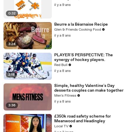
il y a 9 ans
0:32
Beurre a la Béarnaise Recipe
Glen & Friends Cooking Food
il y a 8 ans
3:24
PLAYER'S PERSPECTIVE: The
synergy of hockey players.
Red Bull
il y a 8 ans
2:18
Simple, healthy Valentine's Day
desserts couples can make together
Men's Fitness
il y a 8 ans
3:36
£350k road safety scheme for
Meanwood and Headingley
Local TV