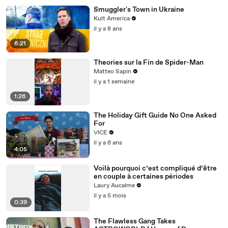
Smuggler's Town in Ukraine
Kult America
il y a 8 ans
6:21
Theories sur la Fin de Spider-Man
Matteo Sapin
il y a 1 semaine
1:26
The Holiday Gift Guide No One Asked
For
VICE
il y a 6 ans
4:05
Voilà pourquoi c’est compliqué d’être
en couple à certaines périodes
Laury Aucalme
il y a 5 mois
0:39
The Flawless Gang Takes