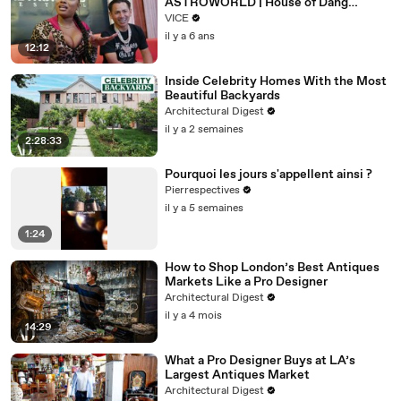
ASTROWORLD | House of Dang
Episode 4
VICE
il y a 6 ans
12:12
Inside Celebrity Homes With the Most
Beautiful Backyards
Architectural Digest
il y a 2 semaines
2:28:33
Pourquoi les jours s'appellent ainsi ?
Pierrespectives
il y a 5 semaines
1:24
How to Shop London’s Best Antiques
Markets Like a Pro Designer
Architectural Digest
il y a 4 mois
14:29
What a Pro Designer Buys at LA’s
Largest Antiques Market
Architectural Digest