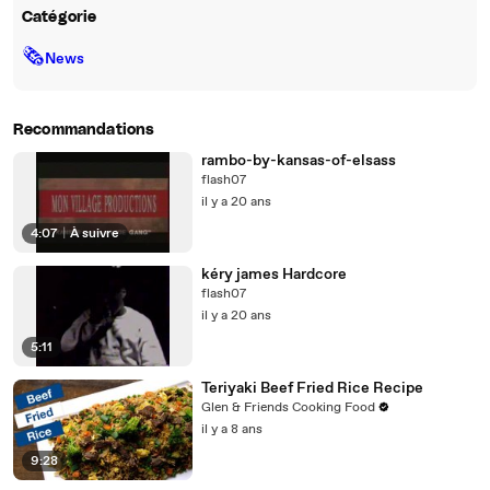
Catégorie
🗞
News
Recommandations
rambo-by-kansas-of-elsass
flash07
il y a 20 ans
4:07
|
À suivre
kéry james Hardcore
flash07
il y a 20 ans
5:11
Teriyaki Beef Fried Rice Recipe
Glen & Friends Cooking Food
il y a 8 ans
9:28