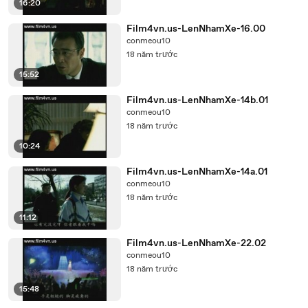
16:20
Film4vn.us-LenNhamXe-16.00
conmeou10
18 năm trước
15:52
Film4vn.us-LenNhamXe-14b.01
conmeou10
18 năm trước
10:24
Film4vn.us-LenNhamXe-14a.01
conmeou10
18 năm trước
11:12
Film4vn.us-LenNhamXe-22.02
conmeou10
18 năm trước
15:48