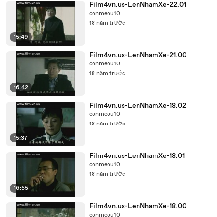
Film4vn.us-LenNhamXe-22.01
conmeou10
18 năm trước
15:49
Film4vn.us-LenNhamXe-21.00
conmeou10
18 năm trước
16:42
Film4vn.us-LenNhamXe-18.02
conmeou10
18 năm trước
15:37
Film4vn.us-LenNhamXe-18.01
conmeou10
18 năm trước
16:55
Film4vn.us-LenNhamXe-18.00
conmeou10