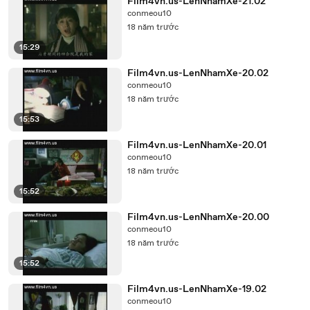
Film4vn.us-LenNhamXe-21.02
conmeou10
18 năm trước
15:29
Film4vn.us-LenNhamXe-20.02
conmeou10
18 năm trước
15:53
Film4vn.us-LenNhamXe-20.01
conmeou10
18 năm trước
15:52
Film4vn.us-LenNhamXe-20.00
conmeou10
18 năm trước
15:52
Film4vn.us-LenNhamXe-19.02
conmeou10