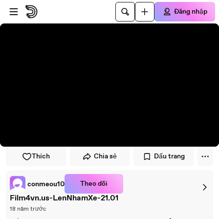
Đi đến trình phát
Đi đến nội dung chính
Đăng nhập
Thích
Chia sẻ
Dấu trang
Theo dõi
conmeou10
Film4vn.us-LenNhamXe-21.01
18 năm trước