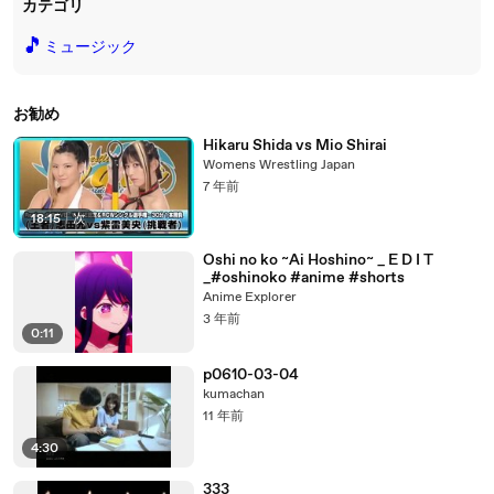
カテゴリ
🎵
ミュージック
お勧め
Hikaru Shida vs Mio Shirai
Womens Wrestling Japan
7 年前
18:15
|
次
Oshi no ko ~Ai Hoshino~ _ E D I T
_#oshinoko #anime #shorts
Anime Explorer
3 年前
0:11
p0610-03-04
kumachan
11 年前
4:30
333