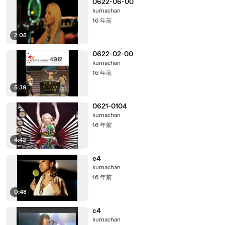
0622-06-00
kumachan
16 年前
2:05
0622-02-00
kumachan
16 年前
5:39
0621-0104
kumachan
16 年前
4:42
e4
kumachan
16 年前
0:48
c4
kumachan