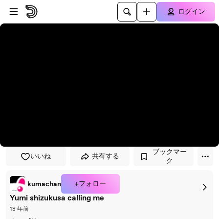
プレイヤーにスキップ
メインコンテンツにスキップ
ログイン
ブックマー
いいね
共有する
ク
+フォロー
kumachan
Yumi shizukusa calling me
18 年前