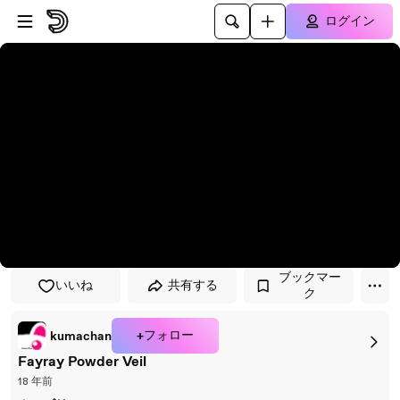
プレイヤーにスキップ
メインコンテンツにスキップ
ログイン
ブックマー
いいね
共有する
ク
+フォロー
kumachan
Fayray Powder Veil
18 年前