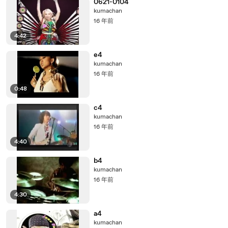
0621-0104
kumachan
16 年前
4:42
e4
kumachan
16 年前
0:48
c4
kumachan
16 年前
4:40
b4
kumachan
16 年前
4:30
a4
kumachan