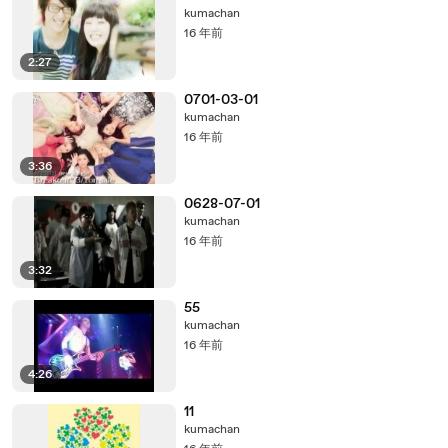
kumachan
16 年前
2:27
0701-03-01
kumachan
16 年前
3:36
0628-07-01
kumachan
16 年前
3:32
55
kumachan
16 年前
4:26
11
kumachan