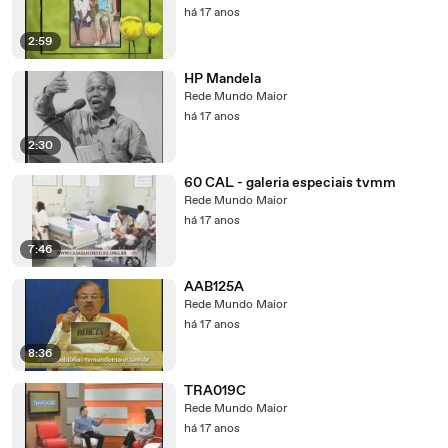
há 17 anos
2:59
HP Mandela
Rede Mundo Maior
há 17 anos
2:30
60 CAL - galeria especiais tvmm
Rede Mundo Maior
há 17 anos
7:46
AAB125A
Rede Mundo Maior
há 17 anos
8:36
TRA019C
Rede Mundo Maior
há 17 anos