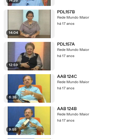
14:26
PDL157B
Rede Mundo Maior
há 17 anos
14:04
PDL157A
Rede Mundo Maior
há 17 anos
12:59
AAB 124C
Rede Mundo Maior
há 17 anos
6:35
AAB 124B
Rede Mundo Maior
há 17 anos
9:55