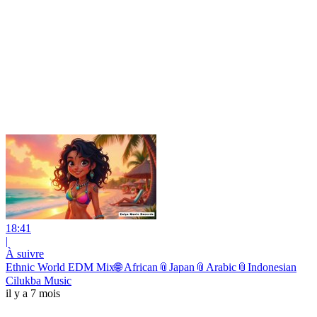
18:41
|
À suivre
Ethnic World EDM Mix🌐 African📎Japan📎Arabic📎Indonesian
Cilukba Music
il y a 7 mois