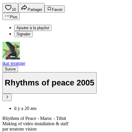
10
Partager
Favori
Plus
Ajouter à la playlist
Signaler
ikar teratone
Suivre
Rhythms of peace 2005
il y a 20 ans
Rhythms of Peace - Maroc - Tifnit
Making of video installation & staff
par teratone vision