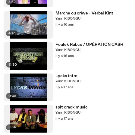
3:32
Marche ou crève - Verbal Kint
Yann KIBONGUI
il y a 16 ans
4:17
Foulek Rabco / OPÉRATION CASH
Yann KIBONGUI
il y a 16 ans
11:30
Lycks intro
Yann KIBONGUI
il y a 17 ans
0:08
spit crack music
Yann KIBONGUI
il y a 17 ans
3:54