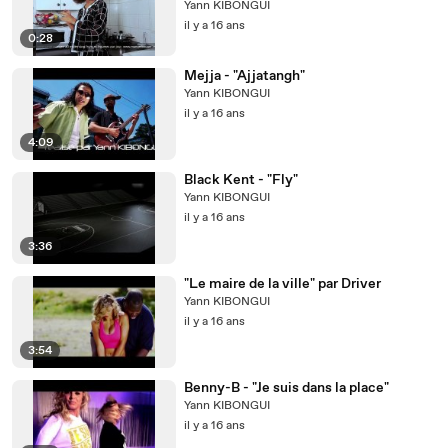
Yann KIBONGUI
il y a 16 ans
0:28
Mejja - "Ajjatangh"
Yann KIBONGUI
il y a 16 ans
4:09
Black Kent - "Fly"
Yann KIBONGUI
il y a 16 ans
3:36
"Le maire de la ville" par Driver
Yann KIBONGUI
il y a 16 ans
3:54
Benny-B - "Je suis dans la place"
Yann KIBONGUI
il y a 16 ans