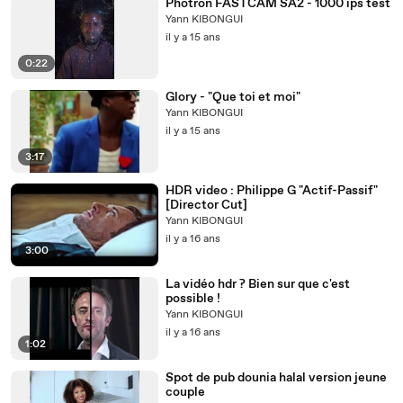
Photron FASTCAM SA2 - 1000 ips test
Yann KIBONGUI
il y a 15 ans
0:22
Glory - "Que toi et moi"
Yann KIBONGUI
il y a 15 ans
3:17
HDR video : Philippe G "Actif-Passif"
[Director Cut]
Yann KIBONGUI
il y a 16 ans
3:00
La vidéo hdr ? Bien sur que c'est
possible !
Yann KIBONGUI
il y a 16 ans
1:02
Spot de pub dounia halal version jeune
couple