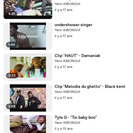
Yann KIBONGUI
il y a 17 ans
4:21
undershower singer
Yann KIBONGUI
il y a 17 ans
1:44
Clip "HAUT" - Damaniak
Yann KIBONGUI
il y a 17 ans
3:33
Clip "Melodie du ghetto" - Black kent
Yann KIBONGUI
il y a 17 ans
3:58
Tyle G - "Toi baby boo"
Yann KIBONGUI
il y a 15 ans