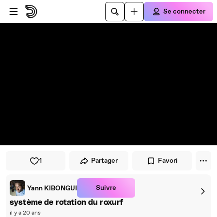
Passer au player
Passer au contenu principal
Se connecter
1
Partager
Favori
Suivre
Yann KIBONGUI
système de rotation du roxurf
il y a 20 ans