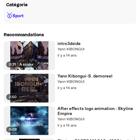
Catégorie
🥇
Sport
Recommandations
intro3dside
Yann KIBONGUI
il y a 14 ans
0:31
|
À suivre
Yann Kibongui-S. demoreel
Yann KIBONGUI
il y a 14 ans
2:50
After effects logo animation : Skyline
Empire
Yann KIBONGUI
il y a 15 ans
0:08