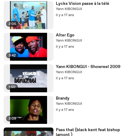
Lycks Vision passe à la télé
Yann KIBONGUI
il y a 17 ans
2:05
Alter Ego
Yann KIBONGUI
il y a 17 ans
3:42
Yann KIBONGUI - Showreel 2009
Yann KIBONGUI
il y a 17 ans
1:50
Brandy
Yann KIBONGUI
il y a 17 ans
3:09
Pass that (black kent feat bishop
lamont )