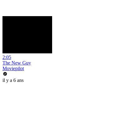
2:05
The New Guy
Moviepilot
il y a 6 ans