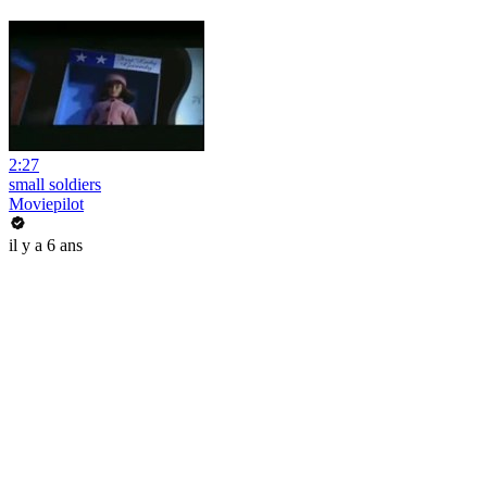
2:27
small soldiers
Moviepilot
il y a 6 ans