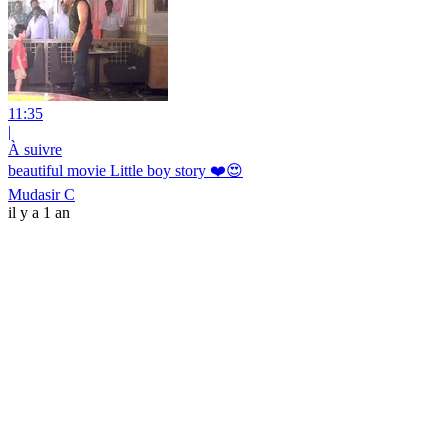
11:35
|
À suivre
beautiful movie Little boy story ❤️😍
Mudasir C
il y a 1 an