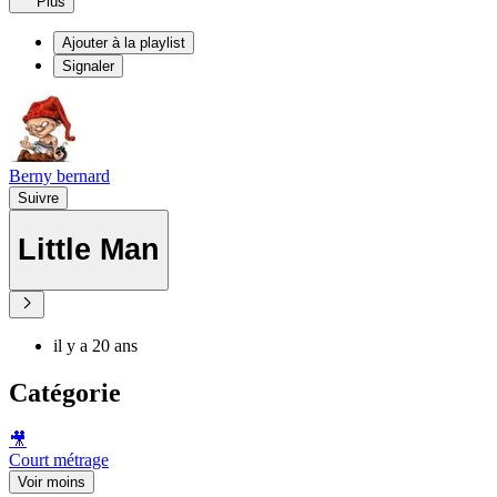
Plus
Ajouter à la playlist
Signaler
Berny bernard
Suivre
Little Man
il y a 20 ans
Catégorie
🎥
Court métrage
Voir moins