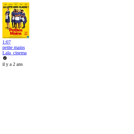
1:07
petite mains
Lala_cinema
il y a 2 ans