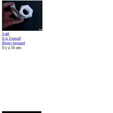
0:48
It is Unreal!
Berny bernard
il y a 16 ans