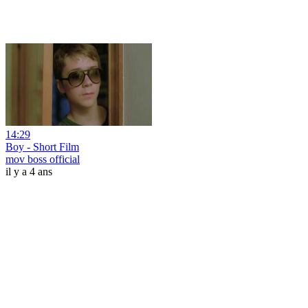
14:29
Boy - Short Film
mov boss official
il y a 4 ans