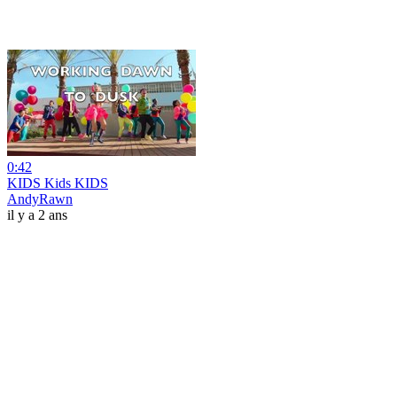
0:42
KIDS Kids KIDS
AndyRawn
il y a 2 ans