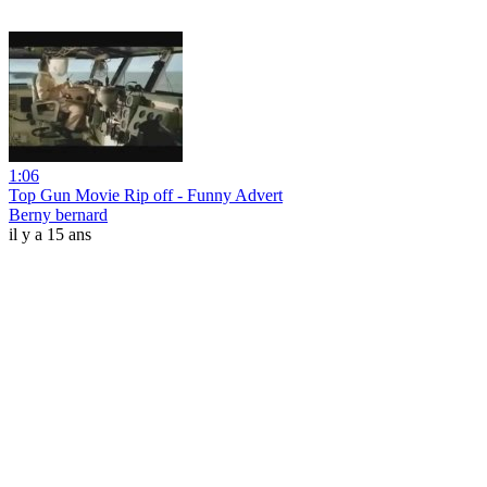
1:06
Top Gun Movie Rip off - Funny Advert
Berny bernard
il y a 15 ans