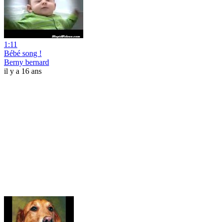
1:11
Bébé song !
Berny bernard
il y a 16 ans