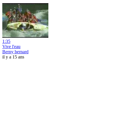
1:35
Vive l'eau
Berny bernard
il y a 15 ans