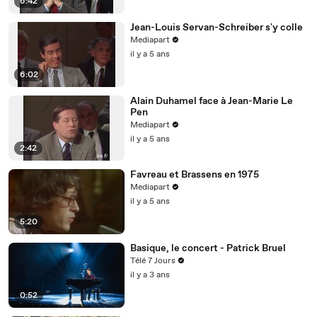
6:42
Jean-Louis Servan-Schreiber s'y colle
Mediapart
il y a 5 ans
6:02
Alain Duhamel face à Jean-Marie Le
Pen
Mediapart
il y a 5 ans
2:42
Favreau et Brassens en 1975
Mediapart
il y a 5 ans
5:20
Basique, le concert - Patrick Bruel
Télé 7 Jours
il y a 3 ans
0:52