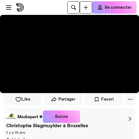
Passer au player
Passer au contenu principal
Se connecter
Like
Partager
Favori
Suivre
Mediapart
Christophe Slagmuylder à Bruxelles
il y a 18 ans