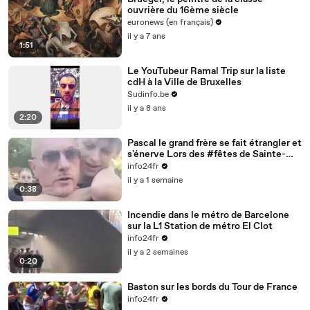
ouvrière du 16ème siècle
euronews (en français)
il y a 7 ans
1:51
Le YouTubeur Ramal Trip sur la liste
cdH à la Ville de Bruxelles
Sudinfo.be
il y a 8 ans
2:20
Pascal le grand frère se fait étrangler et
s'énerve Lors des #fêtes de Sainte-
Anne à Rethel (Ardennes)
info24fr
il y a 1 semaine
0:38
Incendie dans le métro de Barcelone
sur la L1 Station de métro El Clot
info24fr
il y a 2 semaines
0:20
Baston sur les bords du Tour de France
info24fr