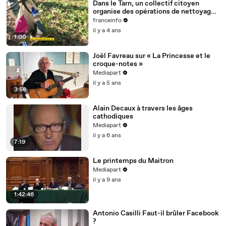
Dans le Tarn, un collectif citoyen
organise des opérations de nettoyage
de la rivière Cérou
franceinfo
il y a 4 ans
1:00
Joël Favreau sur « La Princesse et le
croque-notes »
Mediapart
il y a 5 ans
3:58
Alain Decaux à travers les âges
cathodiques
Mediapart
il y a 6 ans
7:19
Le printemps du Maitron
Mediapart
il y a 9 ans
1:42:46
Antonio Casilli Faut-il brûler Facebook
?