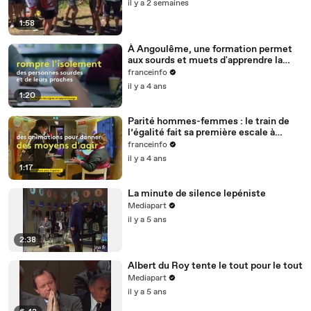
il y a 2 semaines
1:58
À Angoulême, une formation permet
aux sourds et muets d'apprendre la
langue des signes
franceinfo
il y a 4 ans
1:20
Parité hommes-femmes : le train de
l’égalité fait sa première escale à
Nantes
franceinfo
il y a 4 ans
1:17
La minute de silence lepéniste
Mediapart
il y a 5 ans
2:38
Albert du Roy tente le tout pour le tout
Mediapart
il y a 5 ans