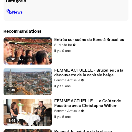
Catégorie
🗞
News
Recommandations
Entrée sur scène de Bono à Bruxelles
Sudinfo.be
il y a 9 ans
1:00
|
À suivre
FEMME ACTUELLE - Bruxelles : à la
découverte de la capitale belge
Femme Actuelle
il y a 5 ans
1:09
FEMME ACTUELLE - Le Goûter de
Faustine avec Christophe Willem
Femme Actuelle
il y a 5 ans
8:45
Bruegel, le peintre de la classe