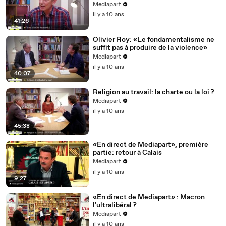
Mediapart
il y a 10 ans
41:26
Olivier Roy: «Le fondamentalisme ne
suffit pas à produire de la violence»
Mediapart
il y a 10 ans
40:07
Religion au travail: la charte ou la loi ?
Mediapart
il y a 10 ans
45:38
«En direct de Mediapart», première
partie: retour à Calais
Mediapart
il y a 10 ans
9:27
«En direct de Mediapart» : Macron
l'ultralibéral ?
Mediapart
il y a 10 ans