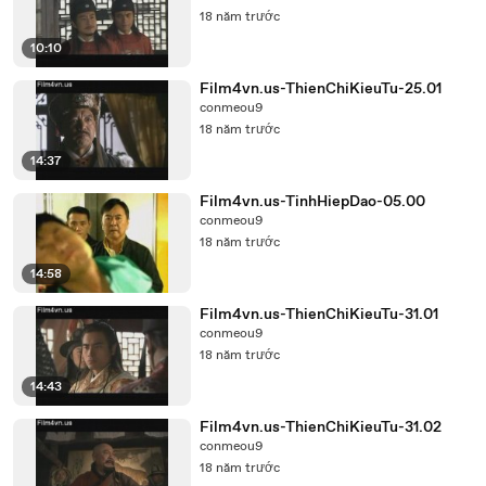
18 năm trước
10:10
Film4vn.us-ThienChiKieuTu-25.01
conmeou9
18 năm trước
14:37
Film4vn.us-TinhHiepDao-05.00
conmeou9
18 năm trước
14:58
Film4vn.us-ThienChiKieuTu-31.01
conmeou9
18 năm trước
14:43
Film4vn.us-ThienChiKieuTu-31.02
conmeou9
18 năm trước