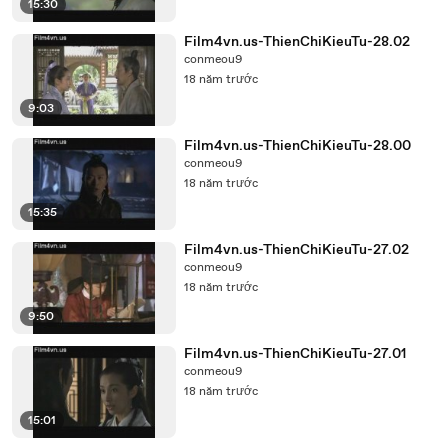
15:30
Film4vn.us-ThienChiKieuTu-28.02
conmeou9
18 năm trước
9:03
Film4vn.us-ThienChiKieuTu-28.00
conmeou9
18 năm trước
15:35
Film4vn.us-ThienChiKieuTu-27.02
conmeou9
18 năm trước
9:50
Film4vn.us-ThienChiKieuTu-27.01
conmeou9
18 năm trước
15:01