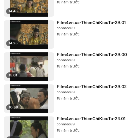
18 năm trước
14:45
Film4vn.us-ThienChiKieuTu-29.01
conmeou9
18 năm trước
14:25
Film4vn.us-ThienChiKieuTu-29.00
conmeou9
18 năm trước
15:01
Film4vn.us-ThienChiKieuTu-29.02
conmeou9
18 năm trước
10:59
Film4vn.us-ThienChiKieuTu-28.01
conmeou9
18 năm trước