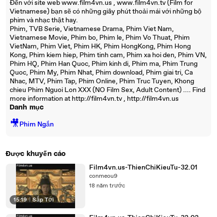
Đến với site web www.film4vn.us , www.film4vn.tv (Film for
Vietnamese) bạn sẽ có những giây phút thoải mái với những bộ
phim và nhạc thật hay.
Phim, TVB Serie, Vietnamese Drama, Phim Viet Nam,
Vietnamese Movie, Phim bo, Phim le, Phim Vo Thuat, Phim
VietNam, Phim Viet, Phim HK, Phim HongKong, Phim Hong
Kong, Phim kiem hiep, Phim tinh cam, Phim xa hoi den, Phim VN,
Phim HQ, Phim Han Quoc, Phim kinh di, Phim ma, Phim Trung
Quoc, Phim My, Phim Nhat, Phim download, Phim giai tri, Ca
Nhac, MTV, Phim Tap, Phim Online, Phim Truc Tuyen, Khong
chieu Phim Nguoi Lon XXX (NO Film Sex, Adult Content) .... Find
more information at http://film4vn.tv , http://film4vn.us
Danh mục
🎥
Phim Ngắn
Được khuyến cáo
Film4vn.us-ThienChiKieuTu-32.01
conmeou9
18 năm trước
15:19
|
Sắp Tới