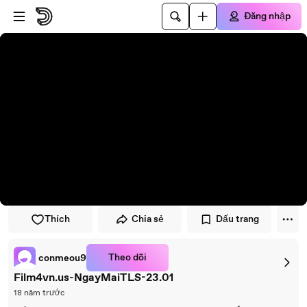
Đi đến trình phát
Đi đến nội dung chính
Đăng nhập
Thích
Chia sẻ
Dấu trang
Theo dõi
conmeou9
Film4vn.us-NgayMaiTLS-23.01
18 năm trước