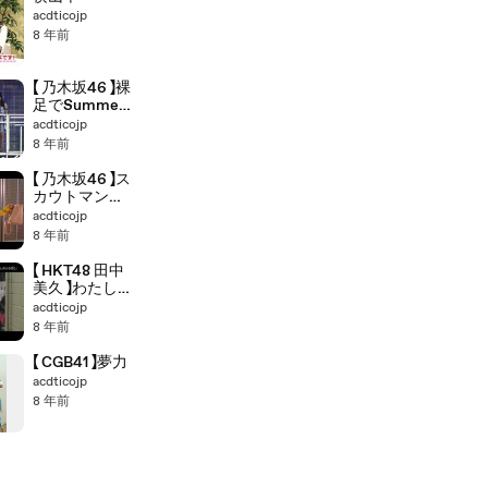
acdticojp
8 年前
【 乃木坂46 】裸
足でSummer
(Remix)
acdticojp
8 年前
【 乃木坂46 】ス
カウトマン
(Remix)
acdticojp
8 年前
【 HKT48 田中
美久 】わたしの
ふるさと
acdticojp
8 年前
【 CGB41 】夢力
acdticojp
8 年前