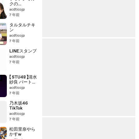
クの
ShowTime
acdticojp
7 年前
タルタルチキ
ン
acdticojp
7 年前
LINEスタンプ
acdticojp
7 年前
【 STU48 】清水
紗良 パート・
オブ・ユア・
acdticojp
ワールド
7 年前
乃木坂46
TikTok
acdticojp
7 年前
松田里奈やら
かすw