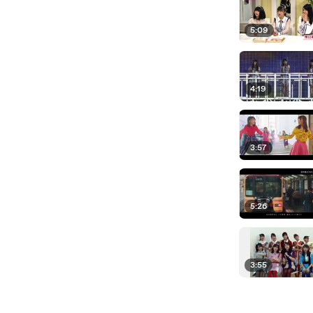
5:09
4:19
3:57
5:26
3:55