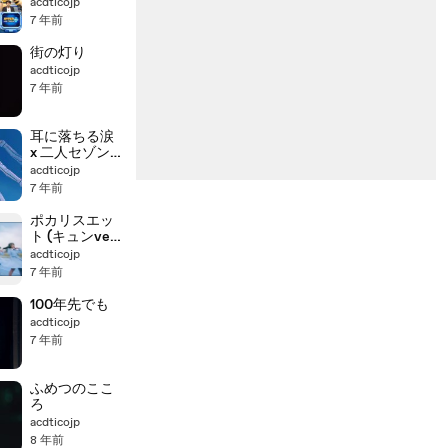
acdticojp
7 年前
街の灯り
acdticojp
7 年前
耳に落ちる涙
x 二人セゾン
(mashup)
acdticojp
7 年前
ポカリスエッ
ト (キュンver.)
(MAD)
acdticojp
7 年前
100年先でも
acdticojp
7 年前
ふめつのここ
ろ
acdticojp
8 年前