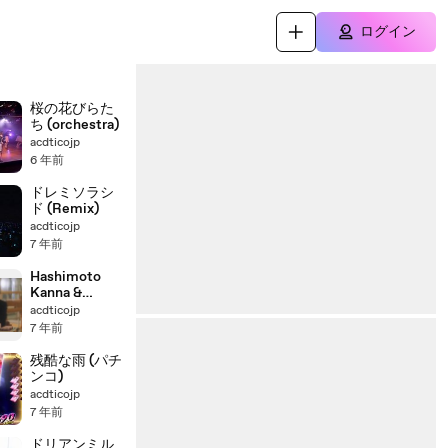
ログイン
桜の花びらた
ち (orchestra)
acdticojp
6 年前
ドレミソラシ
ド (Remix)
acdticojp
7 年前
Hashimoto
Kanna &
Hamabe
acdticojp
Minami :
7 年前
docomo
残酷な雨 (パチ
ンコ)
acdticojp
7 年前
ドリアンミル