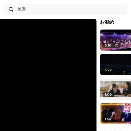
検索
お勧め
5:16
|
次
5:22
1:00
1:53