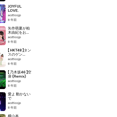
JOYFUL
LOVE.
acdticojp
8 年前
矢作萌夏が柏
木由紀をおば
さん
acdticojp
8 年前
【 HKT48 】タン
スのゲン
(Remix)
acdticojp
8 年前
【 乃木坂46 】空
扉 (Remix)
acdticojp
8 年前
愛よ 動かない
で
acdticojp
8 年前
横山本