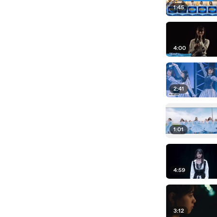
1:45
4:00
2:41
1:01
4:59
3:12