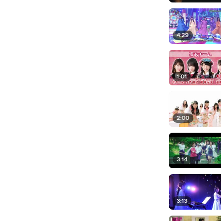
4:29
1:01
2:00
3:14
3:13