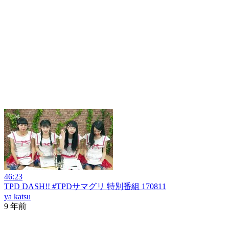
46:23
TPD DASH!! #TPDサマグリ 特別番組 170811
ya katsu
9 年前