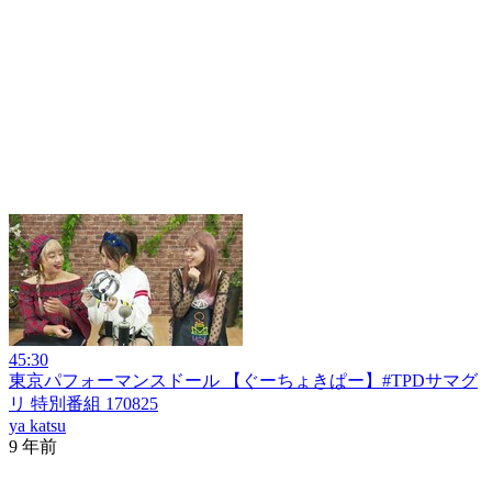
45:30
東京パフォーマンスドール 【ぐーちょきぱー】#TPDサマグ
リ 特別番組 170825
ya katsu
9 年前