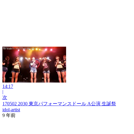
14:17
|
次
170502 2030 東京パフォーマンスドール A公演 生誕祭
idol-artist
9 年前