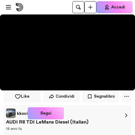
Vai al lettore
Passa al contenuto principale
Accedi
Like
Condividi
Segnalibro
Segui
kkoci
AUDI R8 TDI LeMans Diesel (Italian)
18 anni fa