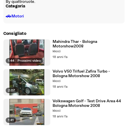
By quattroruote.
Categoria
🚗
Motori
Consigliato
Mahindra Thar - Bologna
Motorshow2008
kkoci
18 anni fa
1:44
|
Prossimi video
Volvo V50 Trifuel Zafira Turbo -
Bologna Motorshow 2008
kkoci
18 anni fa
2:07
Volkswagen Golf - Test Drive Area 44
Bologna Motorshow 2008
kkoci
18 anni fa
1:41