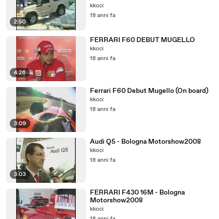
kkoci
18 anni fa
2:50
FERRARI F60 DEBUT MUGELLO
kkoci
18 anni fa
4:26
Ferrari F60 Debut Mugello (On board)
kkoci
18 anni fa
3:09
Audi Q5 - Bologna Motorshow2008
kkoci
18 anni fa
3:03
FERRARI F430 16M - Bologna
Motorshow2008
kkoci