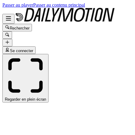
Passer au player
Passer au contenu principal
Rechercher
Se connecter
Regarder en plein écran