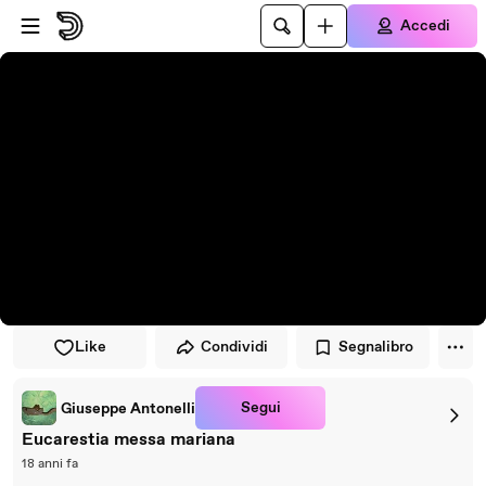
Vai al lettore
Passa al contenuto principale
Accedi
Like
Condividi
Segnalibro
Segui
Giuseppe Antonelli
Eucarestia messa mariana
18 anni fa