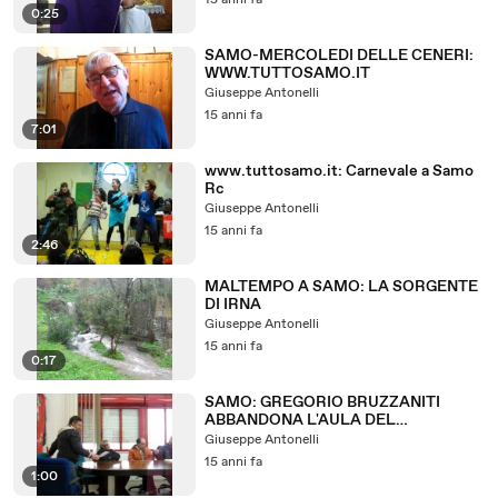
15 anni fa
0:25
SAMO-MERCOLEDI DELLE CENERI:
WWW.TUTTOSAMO.IT
Giuseppe Antonelli
15 anni fa
7:01
www.tuttosamo.it: Carnevale a Samo
Rc
Giuseppe Antonelli
15 anni fa
2:46
MALTEMPO A SAMO: LA SORGENTE
DI IRNA
Giuseppe Antonelli
15 anni fa
0:17
SAMO: GREGORIO BRUZZANITI
ABBANDONA L'AULA DEL
CONSIGLIO
Giuseppe Antonelli
15 anni fa
1:00