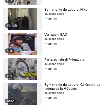
5:12
Symphonie du Louvre, Nike
giuseppe dolce
17 anni fa
7:11
Variazioni BAC
giuseppe dolce
17 anni fa
4:35
Paris, pulizie di Primavera.
giuseppe dolce
17 anni fa
3:19
Symphonie du Louvre, Géricault, Le
radeau de la Méduse.
giuseppe dolce
17 anni fa
10:10