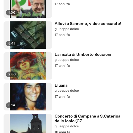
17 anni fa
1:06
Allevi a Sanremo, video censurato!
giuseppe dolce
17 anni fa
5:41
La risata di Umberto Boccioni
giuseppe dolce
17 anni fa
2:50
Eluana
giuseppe dolce
17 anni fa
3:14
Concerto di Campane a S.Caterina
dello Ionio (CZ
giuseppe dolce
18 anni fa