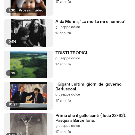
17 anni fa
1:30
|
Prossimi video
Alda Merini, "La morte mi è nemica"
giuseppe dolce
17 anni fa
0:54
TRISTI TROPICI
giuseppe dolce
17 anni fa
8:19
I Giganti, ultimi giorni del governo
Berlusconi.
giuseppe dolce
17 anni fa
10:27
Prima che il gallo canti ( luca 22-63).
Pasqua a Barcellona.
giuseppe dolce
17 anni fa