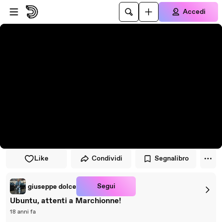
Vai al lettore
Passa al contenuto principale
Accedi
Like
Condividi
Segnalibro
Segui
giuseppe dolce
Ubuntu, attenti a Marchionne!
18 anni fa