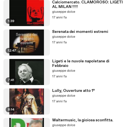
Calciomercato. CLAMOROSO: LIGETI
AL MILAN !!!!!
giuseppe dolce
17 anni fa
1:39
Serenata dei momenti estremi
giuseppe dolce
17 anni fa
12:47
Ligeti e le nuvole napoletane di
Febbraio
giuseppe dolce
17 anni fa
7:41
Lully, Ouverture atto 1°
giuseppe dolce
17 anni fa
8:14
Waltermusic, la gioiosa sconfitta.
giuseppe dolce