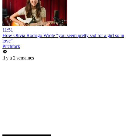
11:51
How Olivia Rodrigo Wrote "you seem pretty sad for a girl so in
love"
Pitchfork
il y a 2 semaines