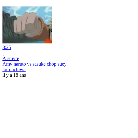
3:25
|
À suivre
Amv naruto vs sasuke chop suey
tom-uchiwa
il y a 18 ans