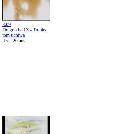
3:09
Dragon ball Z - Trunks
tom-uchiwa
il y a 20 ans