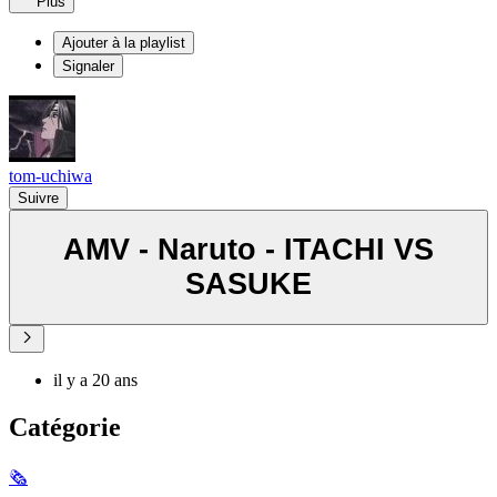
Plus
Ajouter à la playlist
Signaler
tom-uchiwa
Suivre
AMV - Naruto - ITACHI VS
SASUKE
il y a 20 ans
Catégorie
🗞