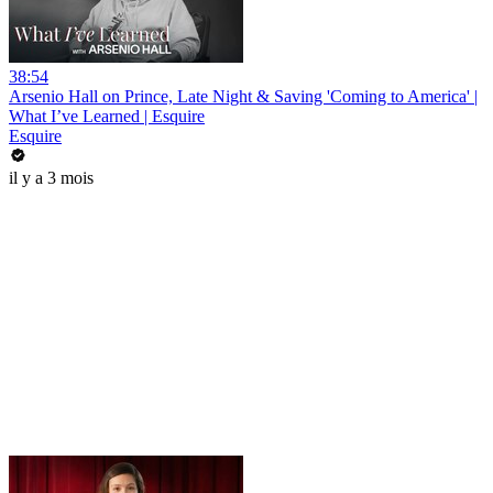
38:54
Arsenio Hall on Prince, Late Night & Saving 'Coming to America' |
What I’ve Learned | Esquire
Esquire
il y a 3 mois