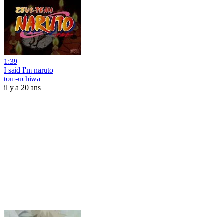
1:39
I said I'm naruto
tom-uchiwa
il y a 20 ans