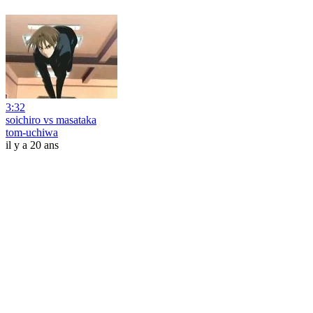
3:32
soichiro vs masataka
tom-uchiwa
il y a 20 ans