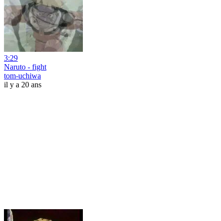
3:29
Naruto - fight
tom-uchiwa
il y a 20 ans