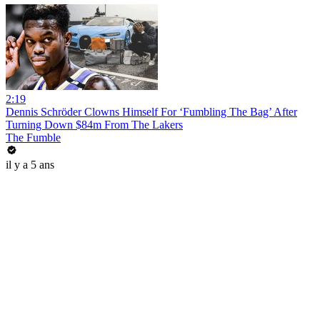
2:19
Dennis Schröder Clowns Himself For ‘Fumbling The Bag’ After
Turning Down $84m From The Lakers
The Fumble
il y a 5 ans