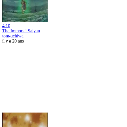
4:10
The Immortal Saiyan
tom-uchiwa
il y a 20 ans