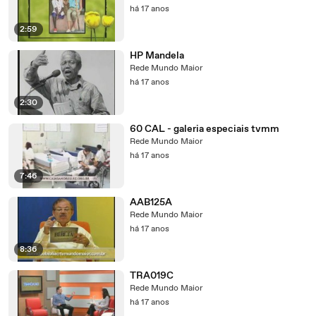
há 17 anos
2:59
HP Mandela
Rede Mundo Maior
há 17 anos
2:30
60 CAL - galeria especiais tvmm
Rede Mundo Maior
há 17 anos
7:46
AAB125A
Rede Mundo Maior
há 17 anos
8:36
TRA019C
Rede Mundo Maior
há 17 anos