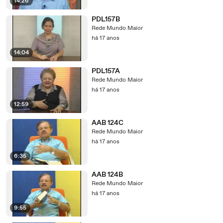
14:26
PDL157B
Rede Mundo Maior
há 17 anos
14:04
PDL157A
Rede Mundo Maior
há 17 anos
12:59
AAB 124C
Rede Mundo Maior
há 17 anos
6:35
AAB 124B
Rede Mundo Maior
há 17 anos
9:55