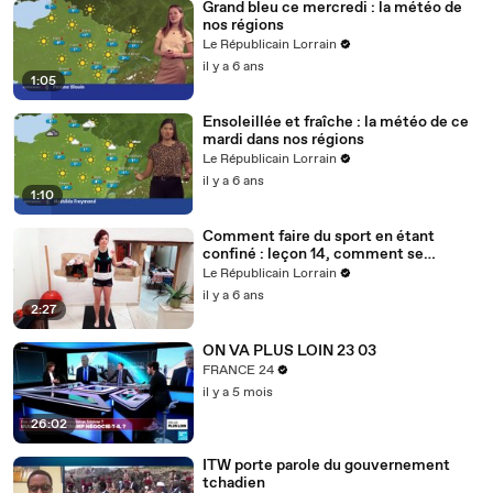
Grand bleu ce mercredi : la météo de
nos régions
Le Républicain Lorrain
il y a 6 ans
1:05
Ensoleillée et fraîche : la météo de ce
mardi dans nos régions
Le Républicain Lorrain
il y a 6 ans
1:10
Comment faire du sport en étant
confiné : leçon 14, comment se
muscler avec des bouteilles d'eau ?
Le Républicain Lorrain
il y a 6 ans
2:27
ON VA PLUS LOIN 23 03
FRANCE 24
il y a 5 mois
26:02
ITW porte parole du gouvernement
tchadien