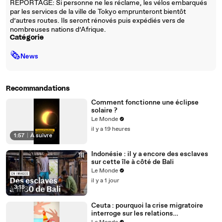
REPORTAGE: Si personne ne les réclame, les vélos embarqués
par les services de la ville de Tokyo emprunteront bientôt
d’autres routes. Ils seront rénovés puis expédiés vers de
nombreuses nations d’Afrique.
Catégorie
🗞
News
Recommandations
Comment fonctionne une éclipse
solaire ?
Le Monde
il y a 19 heures
1:57
|
À suivre
Indonésie : il y a encore des esclaves
sur cette île à côté de Bali
Le Monde
il y a 1 jour
3:18
Ceuta : pourquoi la crise migratoire
interroge sur les relations
diplomatiques entre le Maroc et