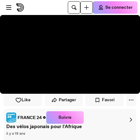
Passer au player
Passer au contenu principal
Se connecter
Like
Partager
Favori
Suivre
FRANCE 24
Des vélos japonais pour l'Afrique
il y a 18 ans