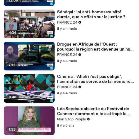
12:05
Sénégal : loi anti-homosexualité
durcie, quels effets sur la justice ?
FRANCE 24
il y a 4 mois
4:34
Drogue en Afrique de l’Ouest :
pourquoi la région est devenue un hub
mondial
FRANCE 24
il y a 4 mois
7:18
Cinéma : "Allah n’est pas obligé",
l’animation au service de la mémoire
des enfants-soldats
FRANCE 24
il y a 4 mois
8:46
Léa Seydoux absente du Festival de
Cannes : comment elle a attrapé le
Covid
Non Stop People
il y a 5 ans
1:33