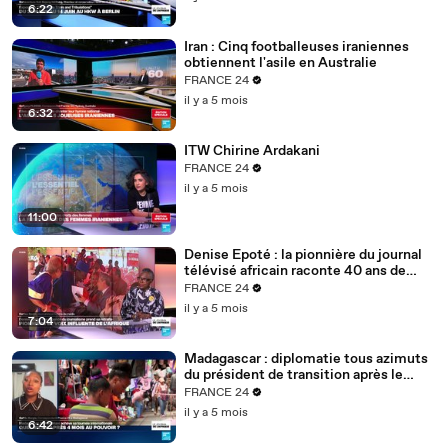
6:22
Iran : Cinq footballeuses iraniennes
obtiennent l'asile en Australie
FRANCE 24
il y a 5 mois
6:32
ITW Chirine Ardakani
FRANCE 24
il y a 5 mois
11:00
Denise Epoté : la pionnière du journal
télévisé africain raconte 40 ans de
carrière
FRANCE 24
il y a 5 mois
7:04
Madagascar : diplomatie tous azimuts
du président de transition après le
putsch
FRANCE 24
il y a 5 mois
6:42