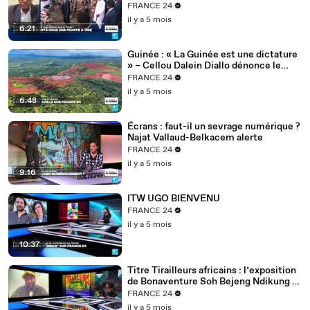
FRANCE 24
il y a 5 mois
6:21
Guinée : « La Guinée est une dictature
» – Cellou Dalein Diallo dénonce le
régime Doumbouya
FRANCE 24
il y a 5 mois
6:48
Écrans : faut-il un sevrage numérique ?
Najat Vallaud-Belkacem alerte
FRANCE 24
il y a 5 mois
9:16
ITW UGO BIENVENU
FRANCE 24
il y a 5 mois
10:37
Titre Tirailleurs africains : l’exposition
de Bonaventure Soh Bejeng Ndikung à
Berlin
FRANCE 24
il y a 5 mois