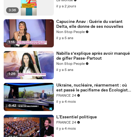
Le Monde
l’Espagne ?
il y a 2 jours
3:36
Capucine Anav : Guérie du variant
Delta, elle donne de ses nouvelles
Non Stop People
il y a 5 ans
1:15
Nabilla s’explique après avoir manqué
de gifler Passe-Partout
Non Stop People
il y a 5 ans
1:26
Ukraine, nucléaire, réarmement : où
est passé le pacifisme des Écologistes
?
FRANCE 24
il y a 4 mois
6:42
L'Essentiel politique
FRANCE 24
il y a 4 mois