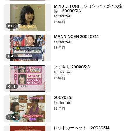
MIYUKI TORII ビバビバパラダイス抜
粋 20080516
toritoritorii
18 年前
5:09
MANNINGEN 20080514
toritoritorii
18 年前
0:48
スッキリ 20080513
toritoritorii
18 年前
0:48
20080515
toritoritorii
18 年前
2:14
レッドカーペット 20080514