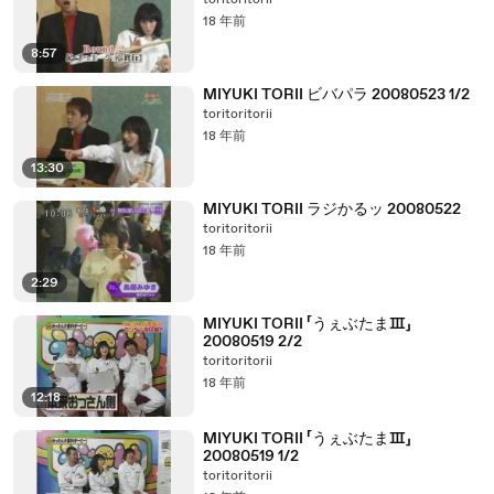
toritoritorii
18 年前
8:57
MIYUKI TORII ビバパラ 20080523 1/2
toritoritorii
18 年前
13:30
MIYUKI TORII ラジかるッ 20080522
toritoritorii
18 年前
2:29
MIYUKI TORII 「うぇぶたまⅢ」
20080519 2/2
toritoritorii
18 年前
12:18
MIYUKI TORII 「うぇぶたまⅢ」
20080519 1/2
toritoritorii