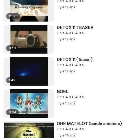
L e s A B F A B S
il y a 17 ans
15:28
DETOX 11 TEASER
L e s A B F A B S
il y a 17 ans
0:19
DETOX 11 (Teaser)
L e s A B F A B S
il y a 17 ans
1:42
NOEL
L e s A B F A B S
il y a 18 ans
0:34
OHE MATELOT (bande annonce)
L e s A B F A B S
il y a 14 ans