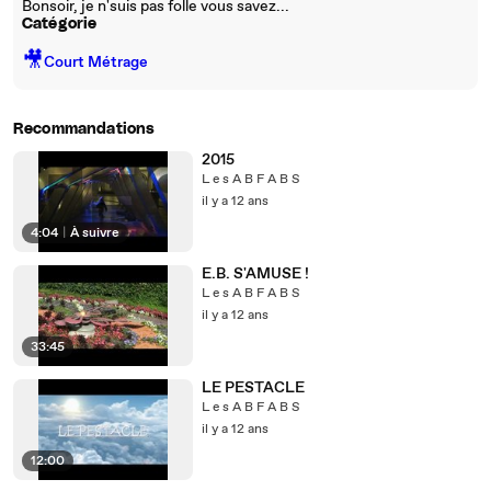
Bonsoir, je n'suis pas folle vous savez...
Catégorie
🎥
Court Métrage
Recommandations
2015
L e s A B F A B S
il y a 12 ans
4:04
|
À suivre
E.B. S'AMUSE !
L e s A B F A B S
il y a 12 ans
33:45
LE PESTACLE
L e s A B F A B S
il y a 12 ans
12:00