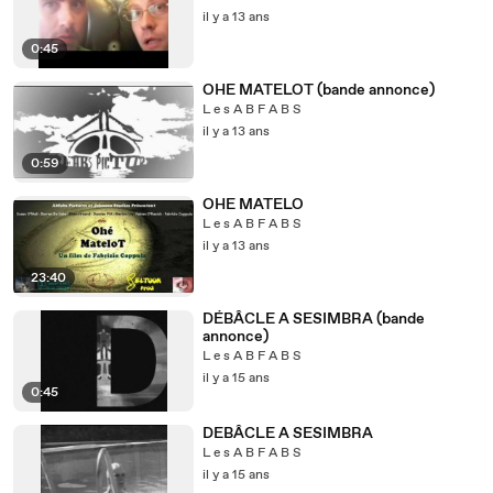
il y a 13 ans
0:45
OHE MATELOT (bande annonce)
L e s A B F A B S
il y a 13 ans
0:59
OHE MATELO
L e s A B F A B S
il y a 13 ans
23:40
DÉBÂCLE A SESIMBRA (bande
annonce)
L e s A B F A B S
il y a 15 ans
0:45
DEBÂCLE A SESIMBRA
L e s A B F A B S
il y a 15 ans