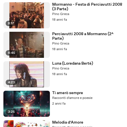
Mormanno - Festa di Perciavutti 2008
(3 Parte)
Pino Greca
18 anni fa
8:17
Perciavutti 2008 a Mormanno (2^
Parte)
Pino Greca
18 anni fa
6:45
Luna (Loredana Bertè)
Pino Greca
18 anni fa
4:23
Ti amerò sempre
Racconti d'amore e poesie
2 anni fa
3:25
Melodia d’Amore