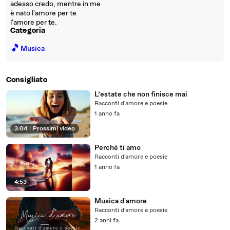
adesso credo, mentre in me
è nato l'amore per te
l'amore per te.
Categoria
🎵
Musica
Consigliato
L’estate che non finisce mai
Racconti d'amore e poesie
1 anno fa
3:04
|
Prossimi video
Perché ti amo
Racconti d'amore e poesie
1 anno fa
4:53
Musica d'amore
Racconti d'amore e poesie
2 anni fa