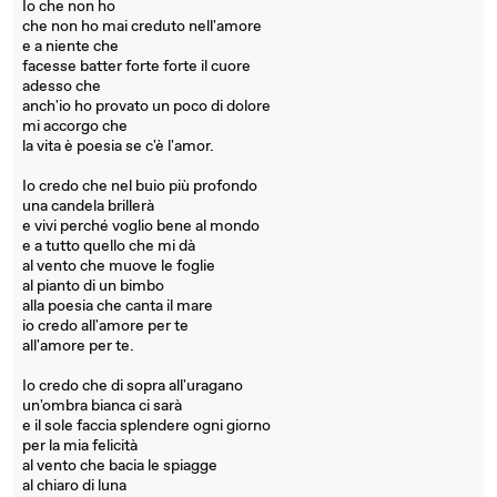
Io che non ho
che non ho mai creduto nell'amore
e a niente che
facesse batter forte forte il cuore
adesso che
anch'io ho provato un poco di dolore
mi accorgo che
la vita è poesia se c'è l'amor.
Io credo che nel buio più profondo
una candela brillerà
e vivi perché voglio bene al mondo
e a tutto quello che mi dà
al vento che muove le foglie
al pianto di un bimbo
alla poesia che canta il mare
io credo all'amore per te
all'amore per te.
Io credo che di sopra all'uragano
un'ombra bianca ci sarà
e il sole faccia splendere ogni giorno
per la mia felicità
al vento che bacia le spiagge
al chiaro di luna