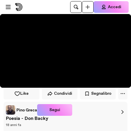
Vai al lettore
Passa al contenuto principale
Accedi
Like
Condividi
Segnalibro
Segui
Pino Greca
Poesia - Don Backy
18 anni fa