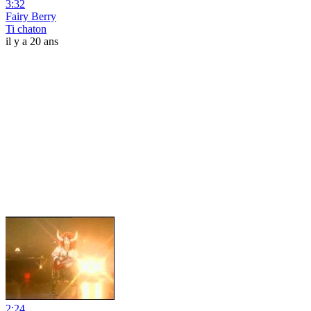
3:32
Fairy Berry
Ti chaton
il y a 20 ans
2:24